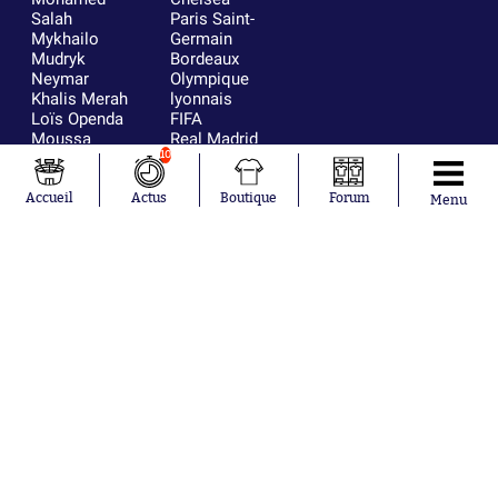
Salah
Paris Saint-
Mykhailo
Germain
Mudryk
Bordeaux
Neymar
Olympique
Khalis Merah
lyonnais
Loïs Openda
FIFA
Moussa
Real Madrid
Niakhaté
RC Strasbourg
10
Nicolás
AC Milan
Tagliafico
France
Accueil
Actus
Boutique
Forum
Menu
Pavel Šulc
RC Lens
Josh Maja
Gauthier Hein