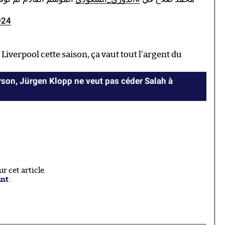
024
 Liverpool cette saison, ça vaut tout l’argent du
son, Jürgen Klopp ne veut pas céder Salah à
 cet article.
ant
.