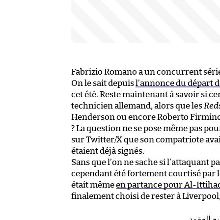
Fabrizio Romano a un concurrent séri
On le sait depuis
l’annonce du départ 
cet été. Reste maintenant à savoir si 
technicien allemand, alors que les
Red
Henderson ou encore Roberto Firmino 
? La question ne se pose même pas pour
sur Twitter/X que son compatriote avait
étaient déjà signés.
Sans que l’on ne sache si l’attaquant pas
cependant été fortement courtisé par 
était même
en partance pour Al-Ittiha
finalement choisi de rester à Liverpoo
ع العقود