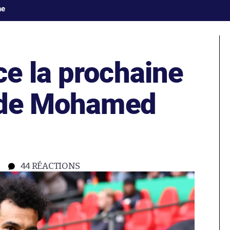
ne
e la prochaine
n de Mohamed
44
RÉACTIONS