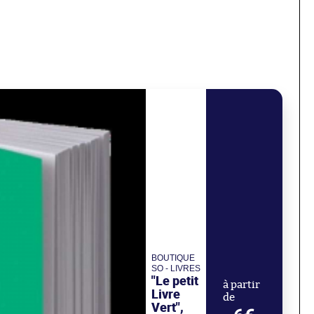
BOUTIQUE
SO - LIVRES
"Le petit
à partir
Livre
de
Vert",