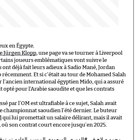
eux en Égypte.
de Jürgen Klopp
, une page va se tourner à Liverpool
certains joueurs emblématiques vont suivre le
s
ont déjà fait leurs adieux à Sadio Mané, Jordan
récemment. Et si c’était au tour de Mohamed Salah
 l’ancien international égyptien Mido, qui a assuré
 opté pour l’Arabie saoudite et que les contrats
sé par l’OM est ultrafiable à ce sujet, Salah avait
le championnat saoudien l’été dernier. Le buteur
d
qui lui promettait un salaire délirant, mais il avait
l, où son contrat court encore jusqu’en 2025.
محمد صلاح في
#الدوري_السعودي
الموسم القادم تم توقي