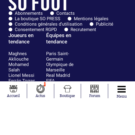
Abonnements
Contacts
La boutique SO PRESS
Mentions légales
Conditions générales d'utilisation
Publicité
Consentement RGPD
Recrutement
Joueurs en
Équipes en
tendance
tendance
Maghnes
Paris Saint-
Akliouche
Germain
Mohamed
Olympique de
Salah
Marseille
Lionel Messi
Real Madrid
Ferrán Torres
FIFA
0
Kilian Corredor
Olympique
Franco
lyonnais
Accueil
Actus
Boutique
Forum
Mastantuono
AS Monaco
Menu
Orel Mangala
FC Barcelone
Rio Mavuba
Argentine
Rodri
RC Strasbourg
Mika Godts
Trabzonspor