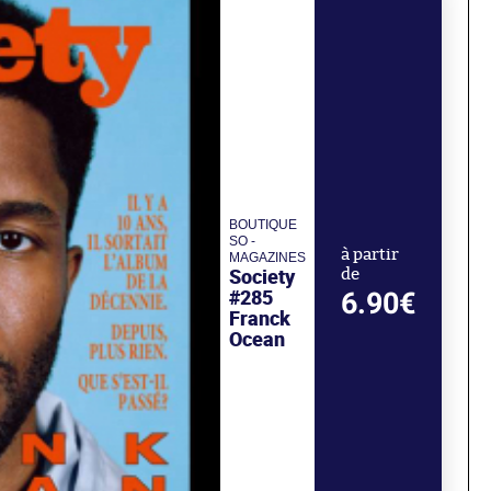
BOUTIQUE
SO -
à partir
MAGAZINES
Society
de
#285
6.90€
Franck
Ocean