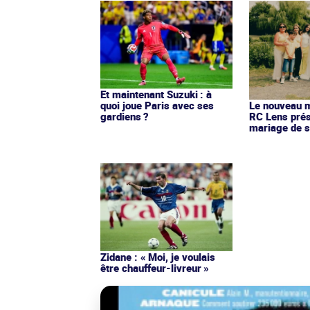
Et maintenant Suzuki : à
quoi joue Paris avec ses
Le nouveau ma
gardiens ?
RC Lens prés
mariage de s
Zidane : « Moi, je voulais
être chauffeur-livreur »