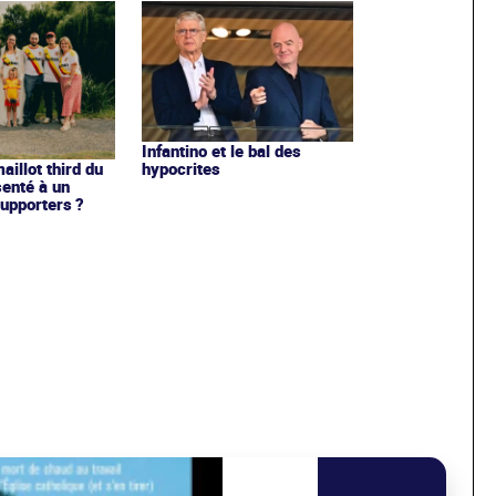
Infantino et le bal des
hypocrites
illot third du
enté à un
upporters ?