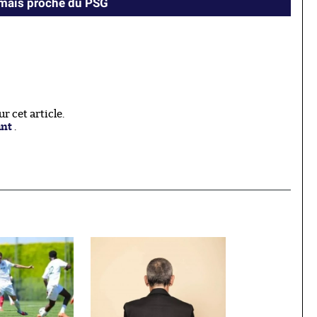
amais proche du PSG
 cet article.
ant
.