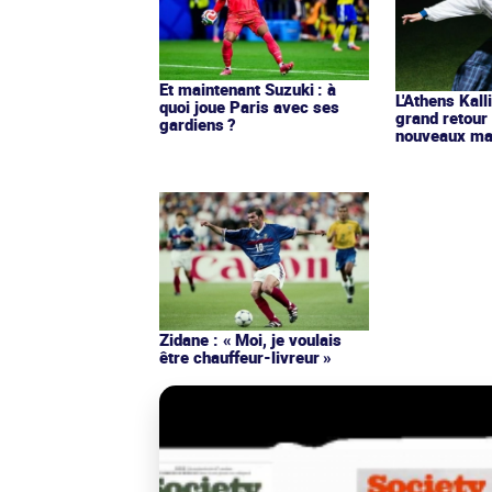
Et maintenant Suzuki : à
L'Athens Kall
quoi joue Paris avec ses
grand retour
gardiens ?
nouveaux mai
Zidane : « Moi, je voulais
être chauffeur-livreur »