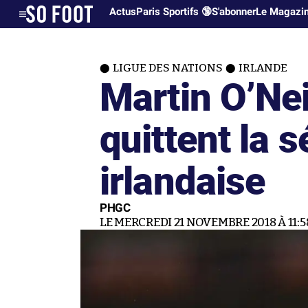
Actus
Paris Sportifs 🔞
S'abonner
Le Magazi
LIGUE DES NATIONS
IRLANDE
Martin O’Nei
quittent la s
irlandaise
PHGC
LE MERCREDI 21 NOVEMBRE 2018 À 11:5