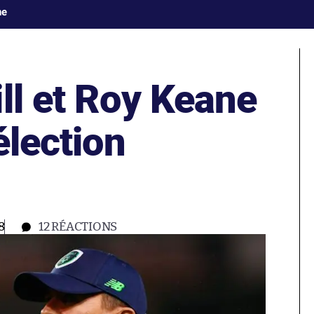
ne
ll et Roy Keane
élection
8
12
RÉACTIONS