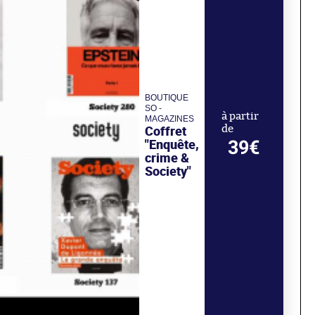
BOUTIQUE
SO -
à partir
MAGAZINES
Coffret
de
"Enquête,
39€
crime &
Society"