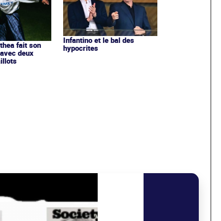
Infantino et le bal des
ithea fait son
hypocrites
 avec deux
llots