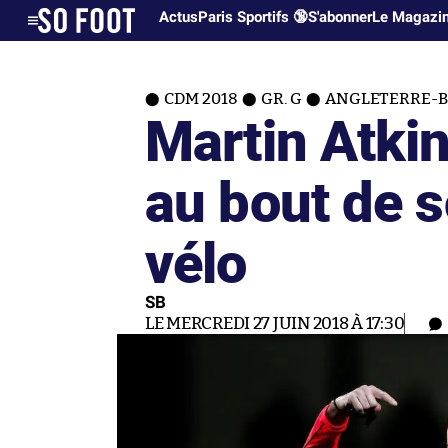
Actus
Paris Sportifs 🔞
S'abonner
Le Magazi
CDM 2018
GR. G
ANGLETERRE-B
Martin Atkin
au bout de s
vélo
SB
LE MERCREDI 27 JUIN 2018 À 17:30