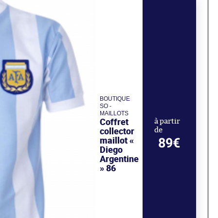
BOUTIQUE
SO -
MAILLOTS
Coffret
à partir
collector
de
maillot «
89€
Diego
Argentine
» 86