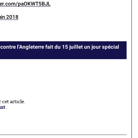
tter.com/paOKWT5BJL
uin 2018
contre l'Angleterre fait du 15 juillet un jour spécial
cet article.
ant
.