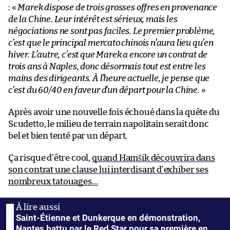
: «
Marek dispose de trois grosses offres en provenance
de la Chine. Leur intérêt est sérieux, mais les
négociations ne sont pas faciles. Le premier problème,
c’est que le principal mercato chinois n’aura lieu qu’en
hiver. L’autre, c’est que Marek a encore un contrat de
trois ans à Naples, donc désormais tout est entre les
mains des dirigeants. À l’heure actuelle, je pense que
c’est du 60/40 en faveur d’un départ pour la Chine.
»
Après avoir une nouvelle fois échoué dans la quête du
Scudetto, le milieu de terrain napolitain serait donc
bel et bien tenté par un départ.
Ça risque d’être cool,
quand Hamšik découvrira dans
son contrat une clause lui interdisant d’exhiber ses
nombreux tatouages…
Saint-Étienne et Dunkerque en démonstration,
Nantes battu par le Red Star pour sa première en