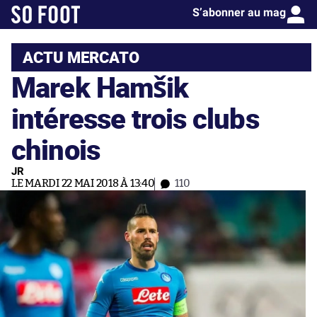
S’abonner au mag
ACTU MERCATO
Marek Hamšik
intéresse trois clubs
chinois
JR
LE MARDI 22 MAI 2018 À 13:40
110