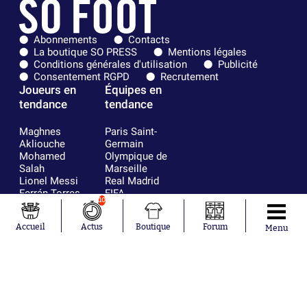
Abonnements
Contacts
La boutique SO PRESS
Mentions légales
Conditions générales d'utilisation
Publicité
Consentement RGPD
Recrutement
Joueurs en
Équipes en
tendance
tendance
Maghnes
Paris Saint-
Akliouche
Germain
Mohamed
Olympique de
Salah
Marseille
Lionel Messi
Real Madrid
Ferrán Torres
FIFA
10
Kilian Corredor
Olympique
Franco
lyonnais
Accueil
Actus
Boutique
Forum
Menu
Mastantuono
AS Monaco
Orel Mangala
FC Barcelone
Rio Mavuba
Argentine
Rodri
RC Strasbourg
Mika Godts
Trabzonspor