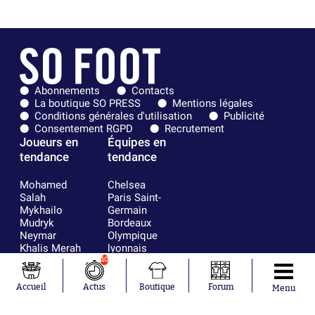
Abonnements
Contacts
La boutique SO PRESS
Mentions légales
Conditions générales d'utilisation
Publicité
Consentement RGPD
Recrutement
Joueurs en
Équipes en
tendance
tendance
Mohamed
Chelsea
Salah
Paris Saint-
Mykhailo
Germain
Mudryk
Bordeaux
Neymar
Olympique
Khalis Merah
lyonnais
Loïs Openda
FIFA
10
Moussa
Real Madrid
Niakhaté
RC Strasbourg
Accueil
Actus
Boutique
Forum
Menu
Nicolás
AC Milan
Tagliafico
France