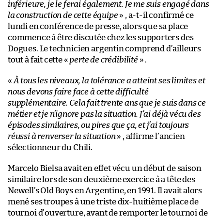
inférieure, je le ferai également. Je me suis engagé dans
la construction de cette équipe
» , a-t-il confirmé ce
lundi en conférence de presse, alors que sa place
commence à être discutée chez les supporters des
Dogues. Le technicien argentin comprend d’ailleurs
tout à fait cette «
perte de crédibilité
» .
«
À tous les niveaux, la tolérance a atteint ses limites et
nous devons faire face à cette difficulté
supplémentaire. Cela fait trente ans que je suis dans ce
métier et je n’ignore pas la situation. J’ai déjà vécu des
épisodes similaires, ou pires que ça, et j’ai toujours
réussi à renverser la situation
» , affirme l’ancien
sélectionneur du Chili.
Marcelo Bielsa avait en effet vécu un début de saison
similaire lors de son deuxième exercice à a tête des
Newell’s Old Boys en Argentine, en 1991. Il avait alors
mené ses troupes à une triste dix-huitième place de
tournoi d’ouverture, avant de remporter le tournoi de