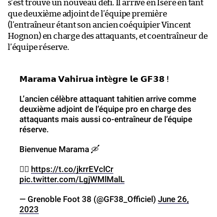
s’est trouvé un nouveau défi. Il arrive en Isère en tant
que deuxième adjoint de l’équipe première
(l’entraîneur étant son ancien coéquipier Vincent
Hognon) en charge des attaquants, et coentraîneur de
l’équipe réserve.
𝗠𝗮𝗿𝗮𝗺𝗮 𝗩𝗮𝗵𝗶𝗿𝘂𝗮 𝗶𝗻𝘁è𝗴𝗿𝗲 𝗹𝗲 𝗚𝗙𝟯𝟴 !
L’ancien célèbre attaquant tahitien arrive comme
deuxième adjoint de l’équipe pro en charge des
attaquants mais aussi co-entraîneur de l’équipe
réserve.
Bienvenue Marama 🛶
👉🏼
https://t.co/jkrrEVclCr
pic.twitter.com/LgjWMlMalL
— Grenoble Foot 38 (@GF38_Officiel)
June 26,
2023