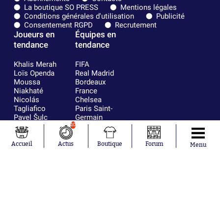
La boutique SO PRESS
Mentions légales
Conditions générales d'utilisation
Publicité
Consentement RGPD
Recrutement
Joueurs en
Équipes en
tendance
tendance
Khalis Merah
FIFA
Loïs Openda
Real Madrid
Moussa
Bordeaux
Niakhaté
France
Nicolás
Chelsea
Tagliafico
Paris Saint-
Pavel Šulc
Germain
Gauthier Hein
Olympique
10
Lionel Messi
lyonnais
Gonzalo
AC Milan
Accueil
Actus
Boutique
Forum
Menu
García Torres
RC Strasbourg
Gio Reyna
RC Lens
Leandro
Paredes