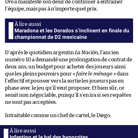
Oro
a manifesté son désir de continuer à entraîner
l’équipe, mais pas à n’importe quel prix.
Maradona et les Dorados s’inclinent en finale du
championnat de D2 mexicaine
D’après le quotidien argentin
La Nación
, l’ancien
numéro 10 a demandé une prolongation de contrat de
deux ans, un budget pour acheter des joueurs ainsi
que les pleins pouvoirs pour «
faire le ménage
» dans
l’effectif et pousser vers la sortie les joueurs pas en
phase avec le jeu qu’il veut proposer. Et bien sûr, ce
serait non négociable, puisqu’il s’en ira si ses requêtes
ne sont pas acceptées.
Intraitable comme un chef de cartel, le Diego.
Infantino et le bal des hypocrites