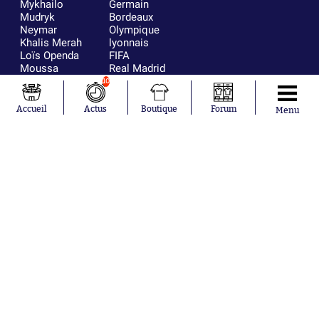
Mykhailo
Germain
Mudryk
Bordeaux
Neymar
Olympique
Khalis Merah
lyonnais
Loïs Openda
FIFA
Moussa
Real Madrid
Niakhaté
RC Strasbourg
10
Nicolás
AC Milan
Tagliafico
France
Accueil
Actus
Boutique
Forum
Menu
Pavel Šulc
RC Lens
Josh Maja
Gauthier Hein