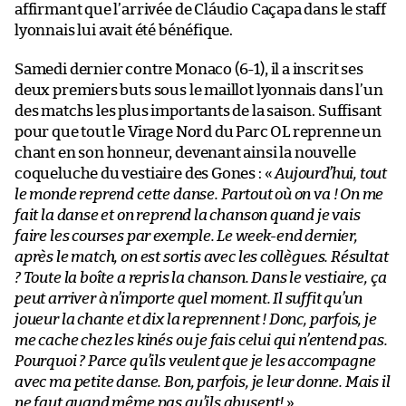
affirmant que l’arrivée de Cláudio Caçapa dans le staff
lyonnais lui avait été bénéfique.
Samedi dernier contre Monaco (6-1), il a inscrit ses
deux premiers buts sous le maillot lyonnais dans l’un
des matchs les plus importants de la saison. Suffisant
pour que tout le Virage Nord du Parc OL reprenne un
chant en son honneur, devenant ainsi la nouvelle
coqueluche du vestiaire des Gones : «
Aujourd’hui, tout
le monde reprend cette danse. Partout où on va ! On me
fait la danse et on reprend la chanson quand je vais
faire les courses par exemple. Le week-end dernier,
après le match, on est sortis avec les collègues. Résultat
? Toute la boîte a repris la chanson. Dans le vestiaire, ça
peut arriver à n’importe quel moment. Il suffit qu’un
joueur la chante et dix la reprennent ! Donc, parfois, je
me cache chez les kinés ou je fais celui qui n’entend pas.
Pourquoi ? Parce qu’ils veulent que je les accompagne
avec ma petite danse. Bon, parfois, je leur donne. Mais il
ne faut quand même pas qu’ils abusent!
»