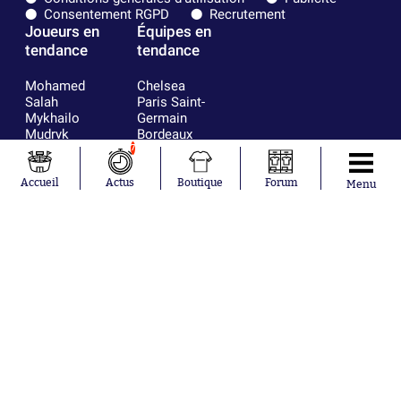
Consentement RGPD
Recrutement
Joueurs en
Équipes en
tendance
tendance
Mohamed
Chelsea
Salah
Paris Saint-
Mykhailo
Germain
Mudryk
Bordeaux
Neymar
Olympique
7
Khalis Merah
lyonnais
Loïs Openda
FIFA
Accueil
Actus
Boutique
Forum
Menu
Moussa
Real Madrid
Niakhaté
RC Strasbourg
Nicolás
AC Milan
Tagliafico
France
Pavel Šulc
RC Lens
Josh Maja
Gauthier Hein