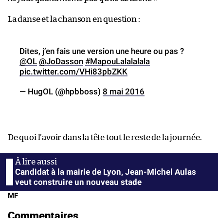
La danse et la chanson en question :
Dites, j’en fais une version une heure ou pas ?
@OL
@JoDasson
#MapouLalalalala
pic.twitter.com/VHi83pbZKK
— HugOL (@hpbboss)
8 mai 2016
De quoi l’avoir dans la tête tout le reste de la journée.
Candidat à la mairie de Lyon, Jean-Michel Aulas
veut construire un nouveau stade
MF
Commentaires