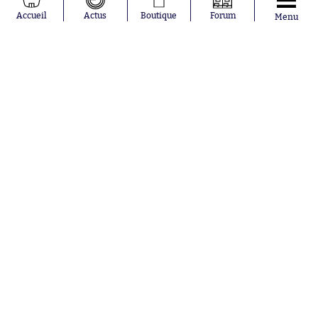
Moussa
Real Madrid
Accueil
Actus
Boutique
Forum
Menu
Niakhaté
RC Strasbourg
Nicolás
AC Milan
Tagliafico
France
Pavel Šulc
RC Lens
Josh Maja
Gauthier Hein