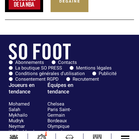
Abonnements
Contacts
La boutique SO PRESS
Mentions légales
Conditions générales d'utilisation
Publicité
Consentement RGPD
Recrutement
Joueurs en
Équipes en
tendance
tendance
Mohamed
Chelsea
Salah
Paris Saint-
Mykhailo
Germain
Mudryk
Bordeaux
Neymar
Olympique
Khalis Merah
lyonnais
5
Loïs Openda
FIFA