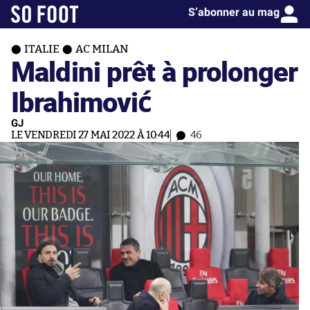
S’abonner au mag
ITALIE
AC MILAN
Maldini prêt à prolonger
Ibrahimović
GJ
LE VENDREDI 27 MAI 2022 À 10:44
46