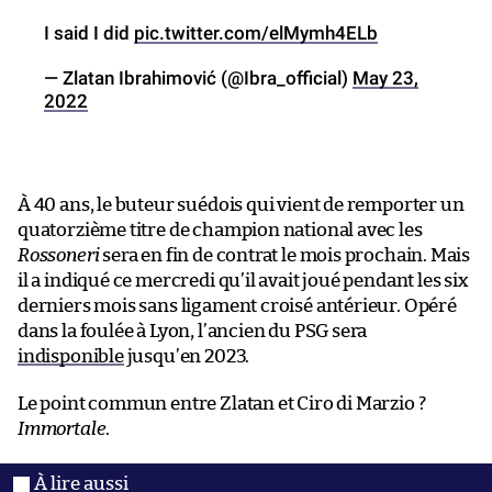
I said I did
pic.twitter.com/elMymh4ELb
— Zlatan Ibrahimović (@Ibra_official)
May 23,
2022
À 40 ans, le buteur suédois qui vient de remporter un
quatorzième titre de champion national avec les
Rossoneri
sera en fin de contrat le mois prochain. Mais
il a indiqué ce mercredi qu’il avait joué pendant les six
derniers mois sans ligament croisé antérieur. Opéré
dans la foulée à Lyon, l’ancien du PSG sera
indisponible
jusqu’en 2023.
Le point commun entre Zlatan et Ciro di Marzio ?
Immortale
.