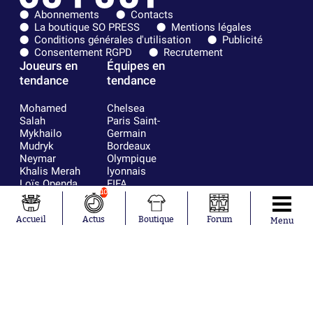
Abonnements
Contacts
La boutique SO PRESS
Mentions légales
Conditions générales d'utilisation
Publicité
Consentement RGPD
Recrutement
Joueurs en
Équipes en
tendance
tendance
Mohamed
Chelsea
Salah
Paris Saint-
Mykhailo
Germain
Mudryk
Bordeaux
Neymar
Olympique
Khalis Merah
lyonnais
Loïs Openda
FIFA
10
Moussa
Real Madrid
Niakhaté
RC Strasbourg
Nicolás
AC Milan
Accueil
Actus
Boutique
Forum
Menu
Tagliafico
France
Pavel Šulc
RC Lens
Josh Maja
Gauthier Hein