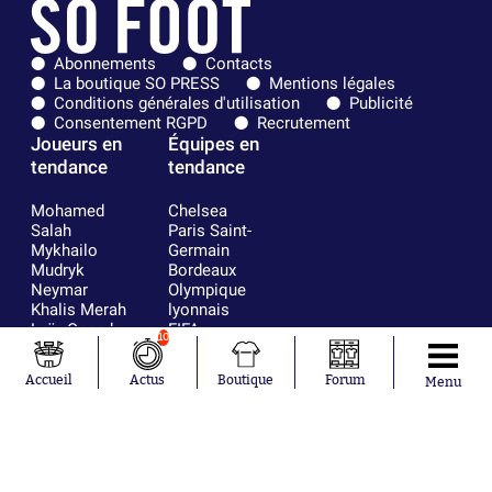
Abonnements
Contacts
La boutique SO PRESS
Mentions légales
Conditions générales d'utilisation
Publicité
Consentement RGPD
Recrutement
Joueurs en
Équipes en
tendance
tendance
Mohamed
Chelsea
Salah
Paris Saint-
Mykhailo
Germain
Mudryk
Bordeaux
Neymar
Olympique
Khalis Merah
lyonnais
Loïs Openda
FIFA
10
Moussa
Real Madrid
Niakhaté
RC Strasbourg
Accueil
Actus
Boutique
Forum
Menu
Nicolás
AC Milan
Tagliafico
France
Pavel Šulc
RC Lens
Josh Maja
Gauthier Hein