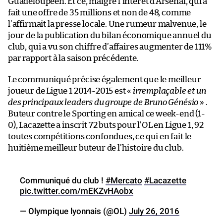
Guadeloupéen. Et ce, malgré l’intérêt d’Arsenal, qui a
fait une offre de 35 millions et non de 48, comme
l’affirmait la presse locale. Une rumeur malvenue, le
jour de la publication du bilan économique annuel du
club, qui a vu son chiffre d’affaires augmenter de 111%
par rapport à la saison précédente.
Le communiqué précise également que le meilleur
joueur de Ligue 1 2014-2015 est «
irremplaçable et un
des principaux leaders du groupe de Bruno Génésio
» .
Buteur contre le Sporting en amical ce week-end (1-
0), Lacazette a inscrit 72 buts pour l’OL en Ligue 1, 92
toutes compétitions confondues, ce qui en fait le
huitième meilleur buteur de l’histoire du club.
Communiqué du club !
#Mercato
#Lacazette
pic.twitter.com/mEKZvHAobx
— Olympique lyonnais (@OL)
July 26, 2016