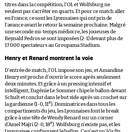
titres dans la compétition, l’OL et Wolfsburg ne
veulent pas s’arrêter en quarts. Et pour ce match aller
en France, ce sont les Lyonnaises qui ont pris de
l’avance avant le retour la semaine prochaine. Malgré
une seconde mi-temps médiocre, les joueuses de
Reynald Pedros se sont imposées (2-1) devant plus de
17 000 spectateurs au Groupama Stadium.
Henry et Renard montrent la voie
D’entrée de match, l’OL impose son jeu, et Amandine
Henry est proche d’ouvrir le score après seulement
deux minutes. Et grâce à un pressing intensif et
intelligent, Eugénie Le Sommer chipe le ballon devant
Schult et conclut dans le but vide après un crochet sur
e
la gardienne (1-0, 11
). Dominatrices dans tous les
compartiments du jeu, les Lyonnaises font le break
grâce à une tête de Wendy Renard sur un corner
e
d’Amel Majri (2-0, 18
). Wolfsburg n’existe pas, et les
Lyonnaises confisquent le ballon. Ce n’est qu’à la fin