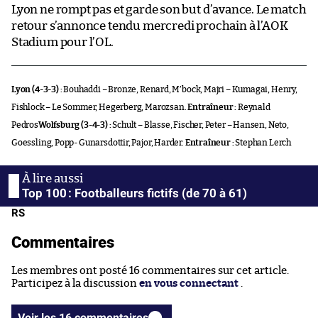
Lyon ne rompt pas et garde son but d’avance. Le match
retour s’annonce tendu mercredi prochain à l’AOK
Stadium pour l’OL.
Lyon (4-3-3) :
Bouhaddi – Bronze, Renard, M’bock, Majri – Kumagai, Henry,
Fishlock – Le Sommer, Hegerberg, Marozsan.
Entraîneur :
Reynald
Pedros
Wolfsburg (3-4-3) :
Schult – Blasse, Fischer, Peter – Hansen, Neto,
Goessling, Popp- Gunarsdottir, Pajor, Harder.
Entraîneur :
Stephan Lerch
Top 100 : Footballeurs fictifs (de 70 à 61)
RS
Commentaires
Les membres ont posté 16 commentaires sur cet article.
Participez à la discussion
en vous connectant
.
Voir les 16 commentaires