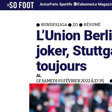
Actus
Paris Sportifs 🔞
S'abonner
Le Magazi
BUNDESLIGA
J21
RÉSUMÉ
L’Union Berli
joker, Stutt
toujours
AL
LE SAMEDI 05 FÉVRIER 2022 À 17:35