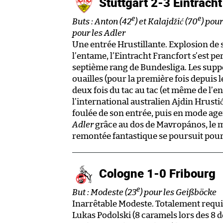
Stuttgart 2-3 Eintrach
e
e
Buts : Anton (42
) et Kalajdžić (70
) pou
pour les Adler
Une entrée Hrustillante. Explosion de
l’entame, l’Eintracht Francfort s’est p
septième rang de Bundesliga. Les suppo
ouailles (pour la première fois depuis l
deux fois du tac au tac (et même de l’
l’international australien Ajdin Hrusti
foulée de son entrée, puis en mode ag
Adler
grâce au dos de Mavropános, le mil
remontée fantastique se poursuit pour 
Cologne 1-0 Fribourg
e
But : Modeste (23
) pour les Geißböcke
Inarrêtable Modeste. Totalement requi
Lukas Podolski (8 caramels lors des 8