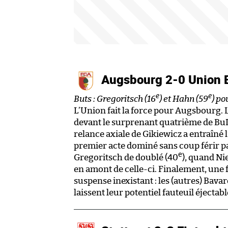
Augsbourg 2-0 Union 
e
e
Buts : Gregoritsch (16
) et Hahn (59
) po
L’Union fait la force pour Augsbourg. Le
devant le surprenant quatrième de BuL
relance axiale de Gikiewicz a entraîné
premier acte dominé sans coup férir pa
e
Gregoritsch de doublé (40
), quand Ni
en amont de celle-ci. Finalement, une 
suspense inexistant : les (autres) Bava
laissent leur potentiel fauteuil éjecta