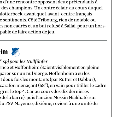
on d’une rencontre opposant deux prétendants à
ue des champions. Un contre éclair, au cours duquel
terbeck, avant que l’avant-centre français
 de sentiments. Côté Fribourg, rien de notable ou
rs non cadrés et un but refusé à Sallai, pour un hors-
ble de faire action de jeu.
eim
e
3
sp) pour les Nullfünfer
ence et Hoffenheim étaient visiblement en pleine
séparer sur un nul vierge. Hoffenheim a eu les
t deux fois les montants (par Rutter et Dabbur),
e
n carafon menaçant (68
), en vain pour titiller le cadre
grer le top 4. Car au cours des dix dernières
 de la barre), puis l’ancien Messin Niakhaté, sur
du FSV. Mayence, dixième, revient à une unité du