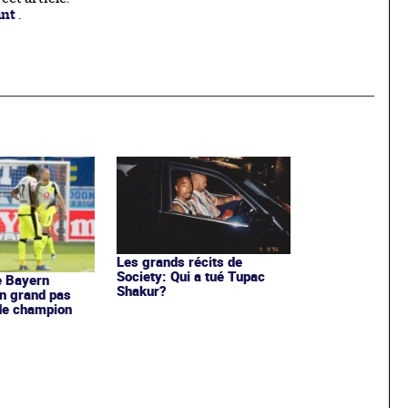
ant
.
Les grands récits de
Society: Qui a tué Tupac
le Bayern
Shakur?
un grand pas
 de champion