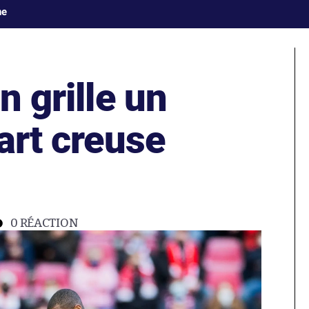
ne
n grille un
gart creuse
0
RÉACTION