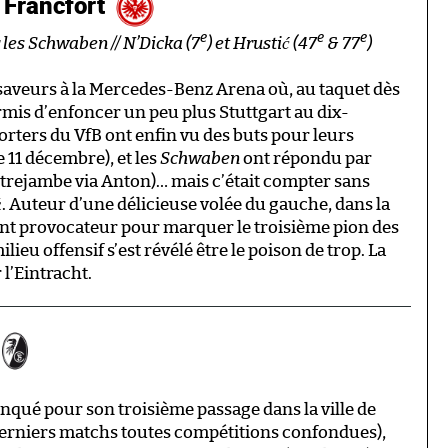
t Francfort
e
e
e
r les Schwaben // N’Dicka (7
) et Hrustić (47
& 77
)
 saveurs à la Mercedes-Benz Arena où, au taquet dès
ermis d’enfoncer un peu plus Stuttgart au dix-
rters du VfB ont enfin vu des buts pour leurs
e 11 décembre), et les
Schwaben
ont répondu par
entrejambe via Anton)… mais c’était compter sans
ć. Auteur d’une délicieuse volée du gauche, dans la
ent provocateur pour marquer le troisième pion des
ieu offensif s’est révélé être le poison de trop. La
l’Eintracht.
nqué pour son troisième passage dans la ville de
 derniers matchs toutes compétitions confondues),