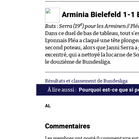
Arminia Bielefeld 1-1
e
Buts : Serra (19
) pour les Arminen // Plé
Dans ce duel de bas de tableau, tout s’
Lyonnais Pléa a claqué une tête plong
second poteau, alors que Janni Serra a
excentré, qui a nettoyé la lucarne de 
le douzième de Bundesliga.
Résultats et classement de Bundesliga
Pourquoi est-ce que si 
AL
Commentaires
Les membres ont posté 0 commentaire sur c