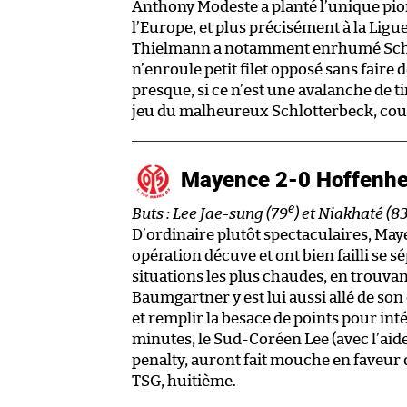
Anthony Modeste a planté l’unique pi
l’Europe, et plus précisément à la Lig
Thielmann a notamment enrhumé Schlot
n’enroule petit filet opposé sans faire
presque, si ce n’est une avalanche de ti
jeu du malheureux Schlotterbeck, coupa
Mayence 2-0 Hoffenh
e
Buts : Lee Jae-sung (79
) et Niakhaté (8
D’ordinaire plutôt spectaculaires, May
opération décuve et ont bien failli se 
situations les plus chaudes, en trouvan
Baumgartner y est lui aussi allé de so
et remplir la besace de points pour inté
minutes, le Sud-Coréen Lee (avec l’aide
penalty, auront fait mouche en faveur 
TSG, huitième.