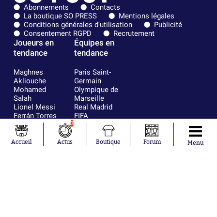
Abonnements
Contacts
La boutique SO PRESS
Mentions légales
Conditions générales d'utilisation
Publicité
Consentement RGPD
Recrutement
Joueurs en
Équipes en
tendance
tendance
Maghnes
Paris Saint-
Akliouche
Germain
Mohamed
Olympique de
Salah
Marseille
Lionel Messi
Real Madrid
Ferrán Torres
FIFA
Kilian Corredor
Olympique
0
Franco
lyonnais
Mastantuono
AS Monaco
Accueil
Actus
Boutique
Forum
Menu
Orel Mangala
FC Barcelone
Rio Mavuba
Argentine
Rodri
RC Strasbourg
Mika Godts
Trabzonspor