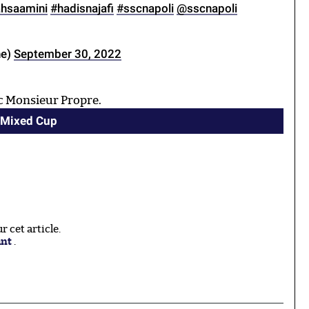
hsaamini
#hadisnajafi
#sscnapoli
@sscnapoli
ne)
September 30, 2022
c Monsieur Propre.
I Mixed Cup
 cet article.
ant
.