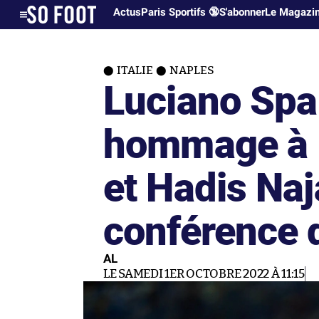
Actus
Paris Sportifs 🔞
S'abonner
Le Magazi
ITALIE
NAPLES
Luciano Spal
hommage à 
et Hadis Naj
conférence 
AL
LE SAMEDI 1ER OCTOBRE 2022 À 11:15