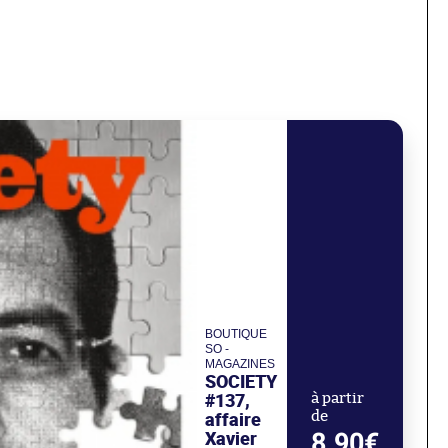
BOUTIQUE
SO -
MAGAZINES
SOCIETY
#137,
à partir
affaire
de
Xavier
8.90€