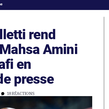
ne
letti rend
Mahsa Amini
afi en
de presse
18
RÉACTIONS