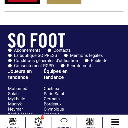
Abonnements
Contacts
La boutique SO PRESS
Mentions légales
Conditions générales d'utilisation
Publicité
Consentement RGPD
Recrutement
Joueurs en
Équipes en
tendance
tendance
Mohamed
Chelsea
Salah
Paris Saint-
Mykhailo
Germain
Mudryk
Bordeaux
Neymar
Olympique
Khalis Merah
lyonnais
10
Loïs Openda
FIFA
Moussa
Real Madrid