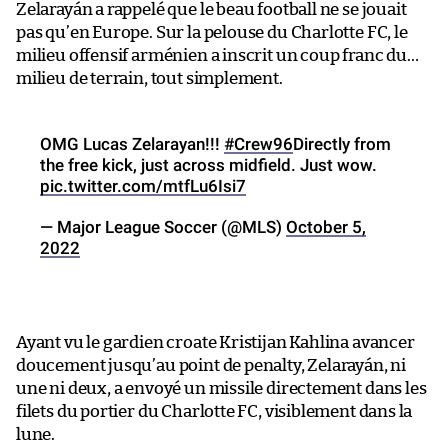
Zelarayán a rappelé que le beau football ne se jouait
pas qu’en Europe. Sur la pelouse du Charlotte FC, le
milieu offensif arménien a inscrit un coup franc du…
milieu de terrain, tout simplement.
OMG Lucas Zelarayan!!!
#Crew96
Directly from
the free kick, just across midfield. Just wow.
pic.twitter.com/mtfLu6Isi7
— Major League Soccer (@MLS)
October 5,
2022
Ayant vu le gardien croate Kristijan Kahlina avancer
doucement jusqu’au point de penalty, Zelarayán, ni
une ni deux, a envoyé un missile directement dans les
filets du portier du Charlotte FC, visiblement dans la
lune.