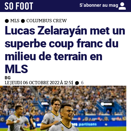
S’abonner au mag
MLS
COLUMBUS CREW
Lucas Zelarayán met un
superbe coup franc du
milieu de terrain en
MLS
BG
LE JEUDI 06 OCTOBRE 2022 À 12:51
6