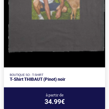
BOUTIQUE SO - T-SHIRT
T-Shirt THIBAUT (Pinot) noir
à partir de
34.99€