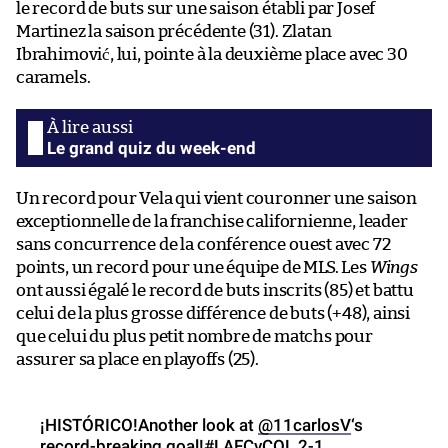
le record de buts sur une saison établi par Josef
Martinez la saison précédente (31). Zlatan
Ibrahimović, lui, pointe à la deuxième place avec 30
caramels.
Le grand quiz du week-end
Un record pour Vela qui vient couronner une saison
exceptionnelle de la franchise californienne, leader
sans concurrence de la conférence ouest avec 72
points, un record pour une équipe de MLS. Les
Wings
ont aussi égalé le record de buts inscrits (85) et battu
celui de la plus grosse différence de buts (+48), ainsi
que celui du plus petit nombre de matchs pour
assurer sa place en playoffs (25).
¡HISTÓRICO!Another look at
@11carlosV
‘s
record-breaking goal!
#LAFCvCOL
2-1