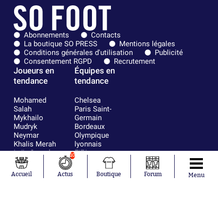
Abonnements
Contacts
La boutique SO PRESS
Mentions légales
Conditions générales d'utilisation
Publicité
Consentement RGPD
Recrutement
Joueurs en
Équipes en
tendance
tendance
Mohamed
Chelsea
Salah
Paris Saint-
Mykhailo
Germain
Mudryk
Bordeaux
Neymar
Olympique
Khalis Merah
lyonnais
Loïs Openda
FIFA
10
Moussa
Real Madrid
Niakhaté
RC Strasbourg
Accueil
Actus
Boutique
Forum
Menu
Nicolás
AC Milan
Tagliafico
France
Pavel Šulc
RC Lens
Josh Maja
Gauthier Hein