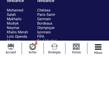
tendance
tendance
Mohamed
Chelsea
Salah
Paris Saint-
Mykhailo
Germain
Mudryk
Bordeaux
Neymar
Olympique
Khalis Merah
lyonnais
Loïs Openda
FIFA
Moussa
Real Madrid
10
Niakhaté
RC Strasbourg
Nicolás
AC Milan
Accueil
Actus
Boutique
Forum
Menu
Tagliafico
France
Pavel Šulc
RC Lens
Josh Maja
Gauthier Hein