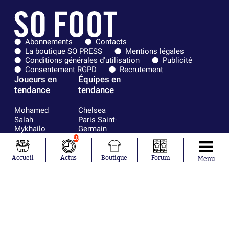
Abonnements
Contacts
La boutique SO PRESS
Mentions légales
Conditions générales d'utilisation
Publicité
Consentement RGPD
Recrutement
Joueurs en
Équipes en
tendance
tendance
Mohamed
Chelsea
Salah
Paris Saint-
Mykhailo
Germain
Mudryk
Bordeaux
10
Neymar
Olympique
Khalis Merah
lyonnais
Accueil
Actus
Boutique
Forum
Menu
Loïs Openda
FIFA
Moussa
Real Madrid
Niakhaté
RC Strasbourg
Nicolás
AC Milan
Tagliafico
France
Pavel Šulc
RC Lens
Josh Maja