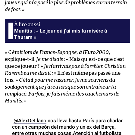
joueur qui m’a posé le plus de problèmes sur un terrain
de foot. »
Munitis : « Le jour où j’ai mis la misère à
Thuram »
« C’était lors de France-Espagne, à l’Euro 2000
,
explique-t-il.
Je me disais :
« Mais qu’est-ce que c’est
que ce joueur ? »
Je n’arrivais pas à l’arrêter. Christian
Karembeu me disait :
« Il n’est même pas passé une
fois. »
C’était pour me rassurer. Je me souviens du
soulagement que j’ai eu lorsque son entraîneur l’a
remplacé. Parfois, je fais même des cauchemars de
Munitis. »
.
@AlexDeLlano
nos lleva hasta París para charlar
con un campeón del mundo y un ex del Barça,
entre otras muchas cosas.Atención al futbolista