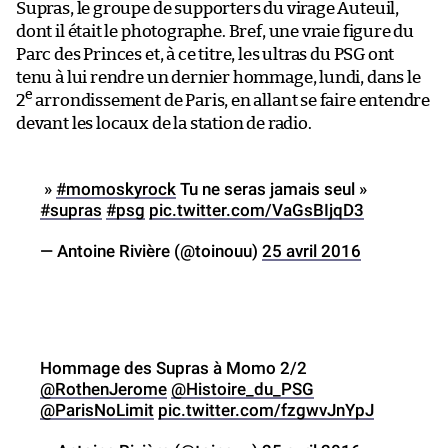
Supras, le groupe de supporters du virage Auteuil,
dont il était le photographe. Bref, une vraie figure du
Parc des Princes et, à ce titre, les ultras du PSG ont
tenu à lui rendre un dernier hommage, lundi, dans le
e
2
arrondissement de Paris, en allant se faire entendre
devant les locaux de la station de radio.
»
#momoskyrock
Tu ne seras jamais seul »
#supras
#psg
pic.twitter.com/VaGsBIjqD3
— Antoine Rivière (@toinouu)
25 avril 2016
Hommage des Supras à Momo 2/2
@RothenJerome
@Histoire_du_PSG
@ParisNoLimit
pic.twitter.com/fzgwvJnYpJ