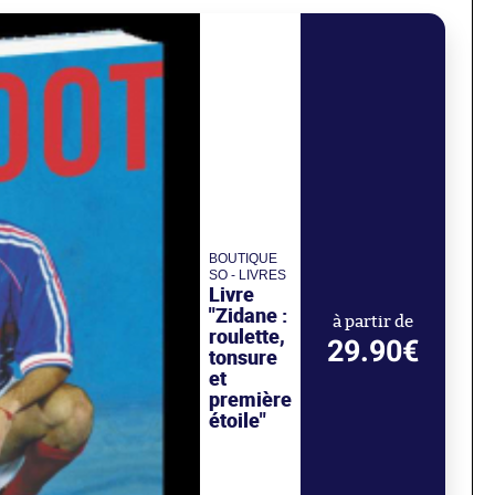
BOUTIQUE
SO - LIVRES
Livre
"Zidane :
à partir de
roulette,
29.90€
tonsure
et
première
étoile"