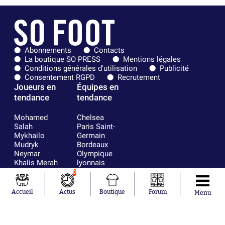
Abonnements
Contacts
La boutique SO PRESS
Mentions légales
Conditions générales d'utilisation
Publicité
Consentement RGPD
Recrutement
Joueurs en
Équipes en
tendance
tendance
Mohamed
Chelsea
Salah
Paris Saint-
Mykhailo
Germain
Mudryk
Bordeaux
Neymar
Olympique
Khalis Merah
lyonnais
Loïs Openda
FIFA
0
Moussa
Real Madrid
Niakhaté
RC Strasbourg
Accueil
Actus
Boutique
Forum
Menu
Nicolás
AC Milan
Tagliafico
France
Pavel Šulc
RC Lens