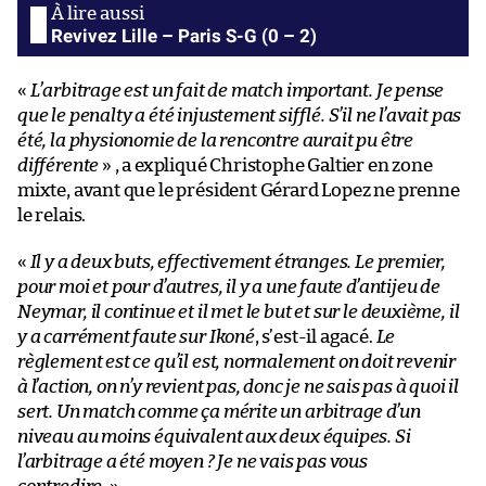
Revivez Lille – Paris S-G (0 – 2)
«
L’arbitrage est un fait de match important. Je pense
que le penalty a été injustement sifflé. S’il ne l’avait pas
été, la physionomie de la rencontre aurait pu être
différente
» , a expliqué Christophe Galtier en zone
mixte, avant que le président Gérard Lopez ne prenne
le relais.
«
Il y a deux buts, effectivement étranges. Le premier,
pour moi et pour d’autres, il y a une faute d’antijeu de
Neymar, il continue et il met le but et sur le deuxième, il
y a carrément faute sur Ikoné
, s’est-il agacé.
Le
règlement est ce qu’il est, normalement on doit revenir
à l’action, on n’y revient pas, donc je ne sais pas à quoi il
sert. Un match comme ça mérite un arbitrage d’un
niveau au moins équivalent aux deux équipes. Si
l’arbitrage a été moyen ? Je ne vais pas vous