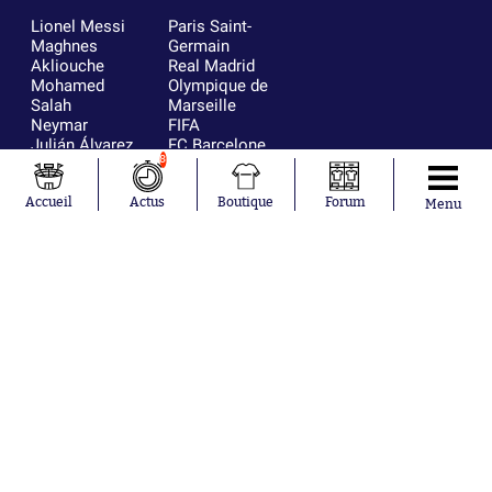
Lionel Messi
Paris Saint-
Maghnes
Germain
Akliouche
Real Madrid
Mohamed
Olympique de
Salah
Marseille
Neymar
FIFA
Julián Álvarez
FC Barcelone
8
Ferrán Torres
Argentine
Kilian Corredor
Olympique
Franco
lyonnais
Accueil
Actus
Boutique
Forum
Menu
Mastantuono
AS Monaco
Orel Mangala
RC Strasbourg
Rio Mavuba
Trabzonspor