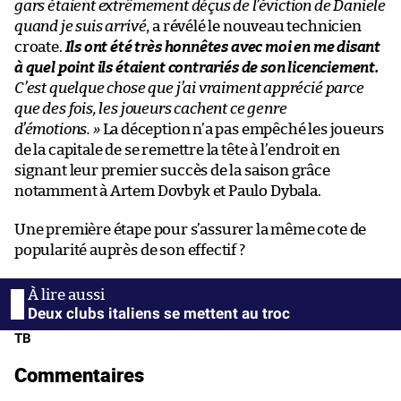
gars étaient extrêmement déçus de l’éviction de Daniele
quand je suis arrivé
, a révélé le nouveau technicien
croate.
Ils ont été très honnêtes avec moi en me disant
à quel point ils étaient contrariés de son licenciement.
C’est quelque chose que j’ai vraiment apprécié parce
que des fois, les joueurs cachent ce genre
d’émotions.
»
La déception n’a pas empêché les joueurs
de la capitale de se remettre la tête à l’endroit en
signant leur premier succès de la saison grâce
notamment à Artem Dovbyk et Paulo Dybala.
Une première étape pour s’assurer la même cote de
popularité auprès de son effectif ?
Deux clubs italiens se mettent au troc
TB
Commentaires