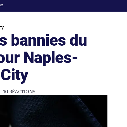
ne
TY
es bannies du
our Naples-
City
10
RÉACTIONS