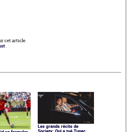
 cet article.
ant
.
Les grands récits de
Society: Qui a tué Tupac
id va formuler