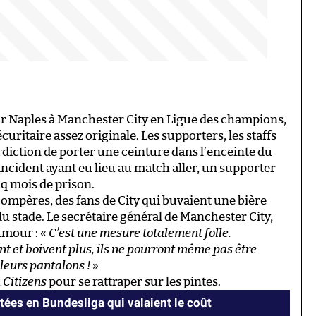
ir Naples à Manchester City en Ligue des champions,
écuritaire assez originale. Les supporters, les staffs
rdiction de porter une ceinture dans l’enceinte du
ncident ayant eu lieu au match aller, un supporter
q mois de prison.
compères, des fans de City qui buvaient une bière
u stade. Le secrétaire général de Manchester City,
umour : «
C’est une mesure totalement folle.
t et boivent plus, ils ne pourront même pas être
leurs pantalons !
»
x
Citizens
pour se rattraper sur les pintes.
tées en Bundesliga qui valaient le coût