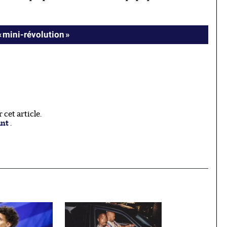
« mini-révolution »
cet article.
ant
.