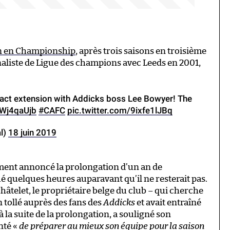
n en Championship
, après trois saisons en troisième
naliste de Ligue des champions avec Leeds en 2001,
act extension with Addicks boss Lee Bowyer! The
9Wj4qaUjb
#CAFC
pic.twitter.com/9ixfe1lJBq
al)
18 juin 2019
ment annoncé la prolongation d’un an de
ué quelques heures auparavant qu’il ne resterait pas.
âtelet, le propriétaire belge du club – qui cherche
n tollé auprès des fans des
Addicks
et avait entraîné
 la suite de la prolongation, a souligné son
nté «
de préparer au mieux son équipe pour la saison