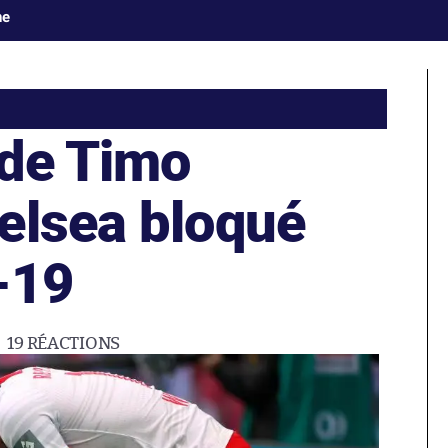
ne
 de Timo
elsea bloqué
-19
19
RÉACTIONS