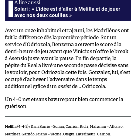
Solari : « L’idée est d’aller à Melilla et de jouer
avec nos deux couilles »
Avec un onze inhabituel et rajeuni, les Madrilènes ont
fait la différence dès la première période. Sur un
service d’Odriozola, Benzema a ouvert le score à la
demi-heure de jeu avant que Vinícius n’offre le break
à Asensio juste avant la pause. En fin de partie, la
pépite du Real a livré une seconde passe décisive sans
le vouloir, pour Odriozola cette fois. Gonzalez, lui, s’est
occupé d’achever l’adversaire dans le temps
additionnel grâce à un
assist
de… Odriozola.
Un 4-0 net et sans bavure pour bien commencer la
guérison.
Melilla (4-4-2) :
Dani Barrio – Sofian, Carrión, Richi, Mahanan – Alfonso,
Martínez, Garrido, Ruano – Yacine, Otegui.
Entraîneur :
Carrion.