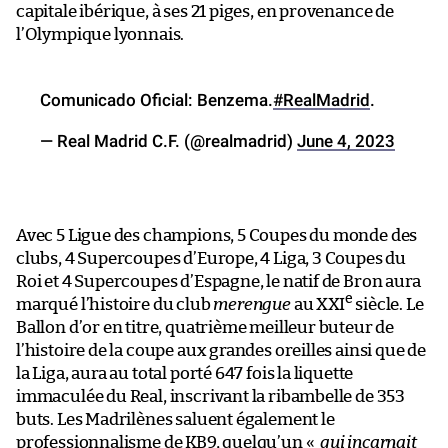
capitale ibérique, à ses 21 piges, en provenance de
l’Olympique lyonnais.
Comunicado Oficial: Benzema.
#RealMadrid
.
— Real Madrid C.F. (@realmadrid)
June 4, 2023
Avec 5 Ligue des champions, 5 Coupes du monde des
clubs, 4 Supercoupes d’Europe, 4 Liga, 3 Coupes du
Roi et 4 Supercoupes d’Espagne, le natif de Bron aura
e
marqué l’histoire du club
merengue
au XXI
siècle. Le
Ballon d’or en titre, quatrième meilleur buteur de
l’histoire de la coupe aux grandes oreilles ainsi que de
la Liga, aura au total porté 647 fois la liquette
immaculée du Real, inscrivant la ribambelle de 353
buts. Les Madrilènes saluent également le
professionnalisme de KB9, quelqu’un «
qui incarnait