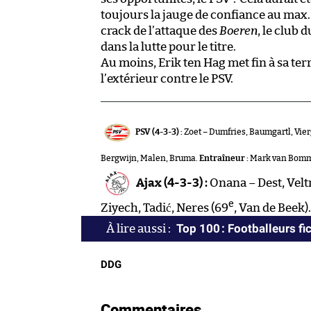
toujours la jauge de confiance au max. 
crack de l’attaque des
Boeren
, le club 
dans la lutte pour le titre.
Au moins, Erik ten Hag met fin à sa ter
l’extérieur contre le PSV.
PSV (4-3-3) :
Zoet – Dumfries, Baumgartl, Vier
Bergwijn, Malen, Bruma.
Entraîneur :
Mark van Bomm
Ajax (4-3-3) :
Onana – Dest, Velt
e
Ziyech, Tadić, Neres (69
, Van de Beek)
Top 100 : Footballeurs fic
DDG
Commentaires