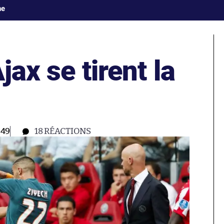
ne
jax se tirent la
:49
18
RÉACTIONS