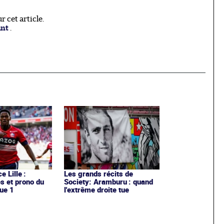
 cet article.
ant
.
e Lille :
Les grands récits de
es et prono du
Society: Aramburu : quand
ue 1
l'extrême droite tue