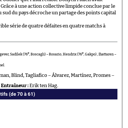
Grâce à une action collective limpide conclue par le
du sud du pays décroche un partage des points capital
rible série de quatre défaites en quatre matchs à
e
e
gever, Sadílek (76
, Boscagli) – Rosario, Hendrix (76
, Gakpo) , Ihattaren –
el.
man, Blind, Tagliafico – Álvarez, Martínez, Promes –
.
Entraîneur :
Erik ten Hag.
tifs (de 70 à 61)