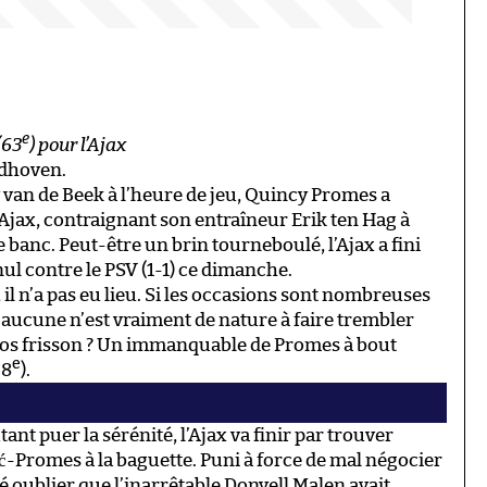
e
(63
) pour l’Ajax
ndhoven.
ny van de Beek à l’heure de jeu, Quincy Promes a
Ajax, contraignant son entraîneur Erik ten Hag à
e banc. Peut-être un brin tourneboulé, l’Ajax a fini
nul contre le PSV (1-1) ce dimanche.
 il n’a pas eu lieu. Si les occasions sont nombreuses
, aucune n’est vraiment de nature à faire trembler
ros frisson ? Un immanquable de Promes à bout
e
38
).
t puer la sérénité, l’Ajax va finir par trouver
ć-Promes à la baguette. Puni à force de mal négocier
té oublier que l’inarrêtable Donyell Malen avait