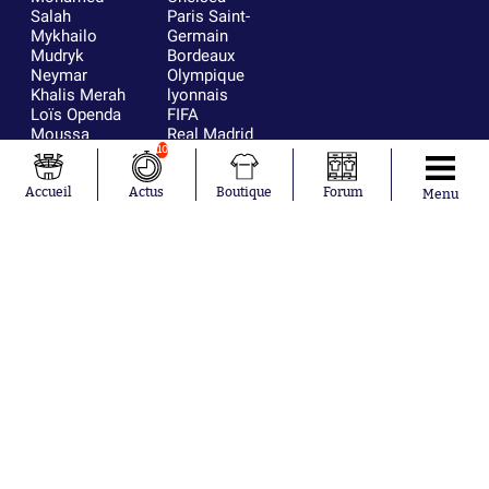
Salah
Paris Saint-
Mykhailo
Germain
Mudryk
Bordeaux
Neymar
Olympique
Khalis Merah
lyonnais
Loïs Openda
FIFA
Moussa
Real Madrid
Niakhaté
RC Strasbourg
10
Nicolás
AC Milan
Tagliafico
France
Accueil
Actus
Boutique
Forum
Menu
Pavel Šulc
RC Lens
Josh Maja
Gauthier Hein