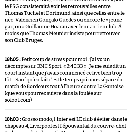
le PSG consisterait à voir les retrouvailles entre
Thomas Tuchel et Dortmund, ainsi que celles entre le
néo-Valencien Gonçalo Guedes ou encore le « jeune
garçon » Guillaume Hoarau avec leur ancien club. À
moins que Thomas Meunier insiste pour retrouver
son Club Bruges.
18h05 :
Petit coup de stress pour moi : j’ai vu un
décompte sur RMC Sport. « 2:40:33 » . Je me suis dit un
court instant que j’avais commencé ce live bien trop
tôt… Sauf qu’en fait c’est le temps qui nous sépare du
match de Bordeaux tout à l’heure contre La Gantoise
(que vous pourrez suivre dans la foulée sur
sofoot.com)
18h03 :
Grosso modo, l’Inter est LE club à éviter dans le
chapeau 4, Liverpool est l’épouvantail du couvre-chef