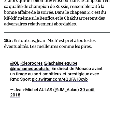
3, alors que le Lokomotiv Moscou, dans le chapeau 1 en
sa qualité de champion de Russie, ressemblerait à la
bonne affaire de la soirée. Dans le chapeau 2, c’est du
kif-kif, même si le Benfica et le Chakhtar restent des
adversaires relativement abordables.
18h :
En tout cas, Jean-Mich’ est prêt à toutes les
éventualités. Les meilleures comme les pires.
@OL
@leprogres
@lachainelequipe
@mohamedbouhafsi
En direct de Monaco avant
un tirage au sort ambitieux et prestigieux avec
Rmc Sport
pic.twitter.com/eQUFA10cyb
— Jean-Michel AULAS (@JM_Aulas)
30 août
2018