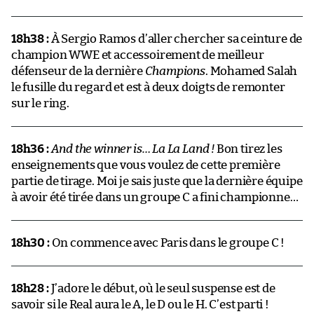
18h38 :
À Sergio Ramos d’aller chercher sa ceinture de
champion WWE et accessoirement de meilleur
défenseur de la dernière
Champions
. Mohamed Salah
le fusille du regard et est à deux doigts de remonter
sur le ring.
18h36 :
And the winner is… La La Land !
Bon tirez les
enseignements que vous voulez de cette première
partie de tirage. Moi je sais juste que la dernière équipe
à avoir été tirée dans un groupe C a fini championne…
18h30 :
On commence avec Paris dans le groupe C !
18h28 :
J’adore le début, où le seul suspense est de
savoir si le Real aura le A, le D ou le H. C’est parti !