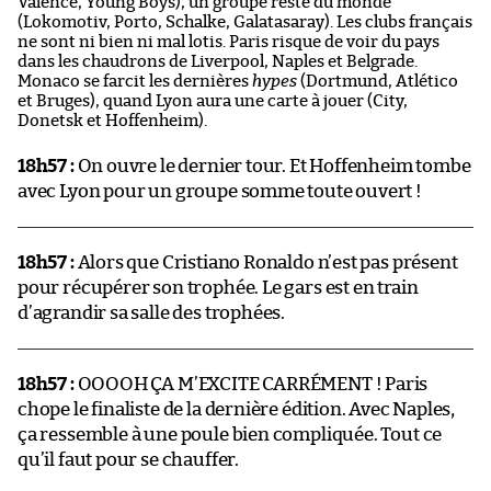
Valence, Young Boys), un groupe reste du monde
(Lokomotiv, Porto, Schalke, Galatasaray). Les clubs français
ne sont ni bien ni mal lotis. Paris risque de voir du pays
dans les chaudrons de Liverpool, Naples et Belgrade.
Monaco se farcit les dernières
hypes
(Dortmund, Atlético
et Bruges), quand Lyon aura une carte à jouer (City,
Donetsk et Hoffenheim).
18h57 :
On ouvre le dernier tour. Et Hoffenheim tombe
avec Lyon pour un groupe somme toute ouvert !
18h57 :
Alors que Cristiano Ronaldo n’est pas présent
pour récupérer son trophée. Le gars est en train
d’agrandir sa salle des trophées.
18h57 :
OOOOH ÇA M’EXCITE CARRÉMENT ! Paris
chope le finaliste de la dernière édition. Avec Naples,
ça ressemble à une poule bien compliquée. Tout ce
qu’il faut pour se chauffer.