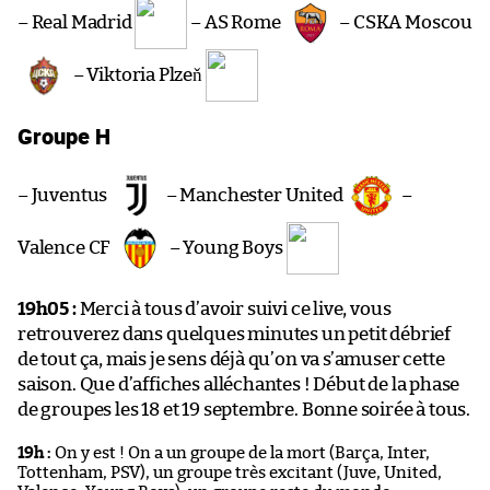
– Real Madrid
– AS Rome
– CSKA Moscou
– Viktoria Plzeň
Groupe H
– Juventus
– Manchester United
–
Valence CF
– Young Boys
19h05 :
Merci à tous d’avoir suivi ce live, vous
retrouverez dans quelques minutes un petit débrief
de tout ça, mais je sens déjà qu’on va s’amuser cette
saison. Que d’affiches alléchantes ! Début de la phase
de groupes les 18 et 19 septembre. Bonne soirée à tous.
19h :
On y est ! On a un groupe de la mort (Barça, Inter,
Tottenham, PSV), un groupe très excitant (Juve, United,