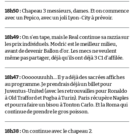
18h50 :
Chapeau 3 messieurs, dames. Et on commence
avec un Pepico, avec un joli Lyon-City à prévoir.
18h49 :
On s’en tape, mais le Real continue sa razzia sur
les prix individuels. Modrić est le meilleur milieu,
avant de devenir Ballon d’or. Les mecs ne veulent
même pas partager, déjà qu’ils ont déjà 3 C1 d’affilée.
18h47 :
Ooooouuuhh… Il y a déjà des sacrées affiches
au programme. Je prendrais déjà un billet pour
Juventus-United (avec les retrouvailles pour Ronaldo
à Old Trafford et Pogba à Turin). Paris récupère Naples
et pourra faire un bisou à Tonton Carlo. Et la Roma qui
continue de prendre le gros poisson.
18h38 :
On continue avec le chapeau 2.