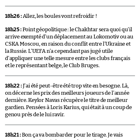
18h26 :
Allez, les boules vont refroidir !
18h25 :
Point géopolitique : le Chakhtar sera quoi qu’il
arrive exempté d’un déplacement au Lokomotiv ou au
CSKA Moscou, en raison du conflit entre l’Ukraine et
la Russie. L’UEFA n’a cependant pas jugé utile
d’appliquer une telle mesure entre les clubs français
et le représentant belge, le Club Bruges.
18h22 :
J’ai été peut-être été trop vite en besogne. Là,
on décerne les prix des meilleurs joueurs de l’année
dernière. Keylor Navas récupère le titre de meilleur
gardien. Pensées à Loris Karius, qui était à un coup de
genou près de le lui ravir.
18h21 :
Bon ça va bombarder pour le tirage. Je vais