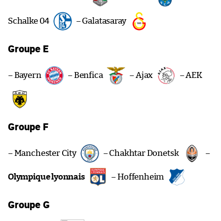
Schalke 04
– Galatasaray
Groupe E
– Bayern
– Benfica
– Ajax
– AEK
Groupe F
– Manchester City
– Chakhtar Donetsk
–
Olympique lyonnais
– Hoffenheim
Groupe G