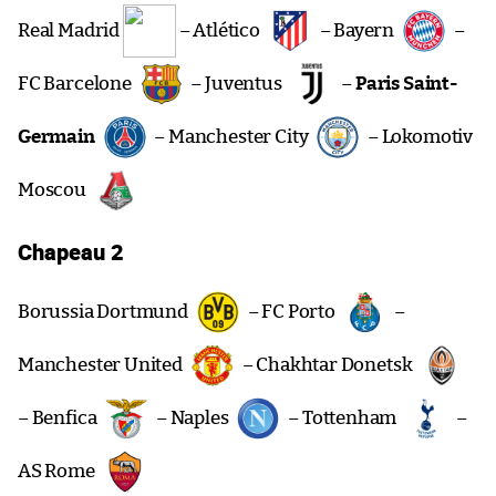
Real Madrid
– Atlético
– Bayern
–
FC Barcelone
– Juventus
–
Paris Saint-
Germain
– Manchester City
– Lokomotiv
Moscou
Chapeau 2
Borussia Dortmund
– FC Porto
–
Manchester United
– Chakhtar Donetsk
– Benfica
– Naples
– Tottenham
–
AS Rome