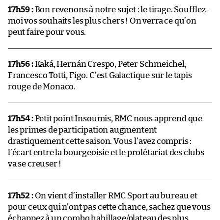
17h59 :
Bon revenons à notre sujet : le tirage. Soufflez-
moi vos souhaits les plus chers ! On verra ce qu’on
peut faire pour vous.
17h56 :
Kaká, Hernán Crespo, Peter Schmeichel,
Francesco Totti, Figo. C’est Galactique sur le tapis
rouge de Monaco.
17h54 :
Petit point Insoumis, RMC nous apprend que
les primes de participation augmentent
drastiquement cette saison. Vous l’avez compris :
l’écart entre la bourgeoisie et le prolétariat des clubs
va se creuser !
17h52 :
On vient d’installer RMC Sport au bureau et
pour ceux qui n’ont pas cette chance, sachez que vous
échappez à un combo habillage/plateau des plus