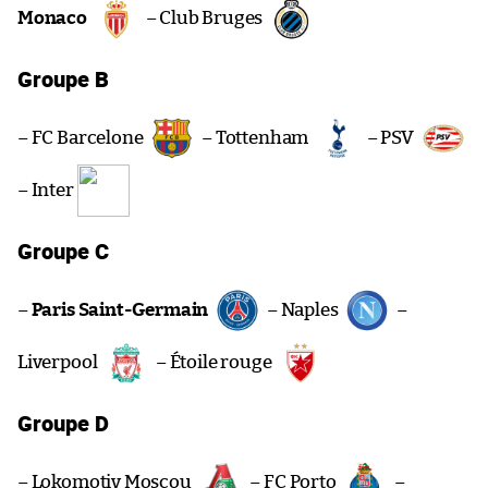
Monaco
– Club Bruges
Groupe B
– FC Barcelone
– Tottenham
– PSV
– Inter
Groupe C
–
Paris Saint-Germain
– Naples
–
Liverpool
– Étoile rouge
Groupe D
– Lokomotiv Moscou
– FC Porto
–