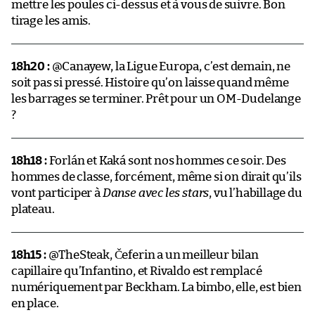
mettre les poules ci-dessus et à vous de suivre. Bon
tirage les amis.
18h20 :
@Canayew, la Ligue Europa, c’est demain, ne
soit pas si pressé. Histoire qu’on laisse quand même
les barrages se terminer. Prêt pour un OM-Dudelange
?
18h18 :
Forlán et Kaká sont nos hommes ce soir. Des
hommes de classe, forcément, même si on dirait qu’ils
vont participer à
Danse avec les stars
, vu l’habillage du
plateau.
18h15 :
@TheSteak, Čeferin a un meilleur bilan
capillaire qu’Infantino, et Rivaldo est remplacé
numériquement par Beckham. La bimbo, elle, est bien
en place.