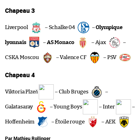
Chapeau 3
Liverpool
– Schalke 04
–
Olympique
lyonnais
–
AS Monaco
– Ajax
–
CSKA Moscou
– Valence CF
– PSV
Chapeau 4
Viktoria Plzeň
– Club Bruges
–
Galatasaray
– Young Boys
– Inter
–
Hoffenheim
– Étoile rouge
– AEK
Par Mathieu Rollinger