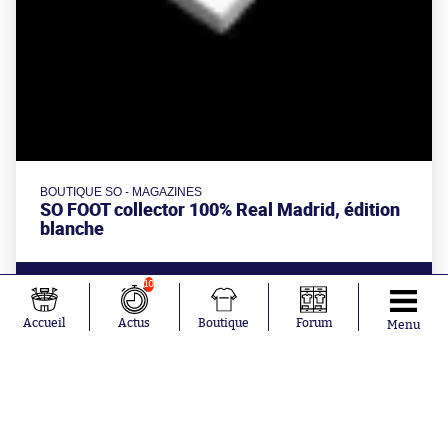
BOUTIQUE SO - MAGAZINES
SO FOOT collector 100% Real Madrid, édition
blanche
10
à partir de
49€
Accueil
Actus
Boutique
Forum
Menu