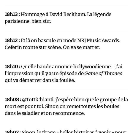
18h13 :
Hommage à David Beckham. La légende
parisienne, bien sûr.
18h12 :
Et là on bascule en mode NRJ Music Awards.
Čeferin monte sur scène. On va se marrer.
18h10 :
Quelle bande annonce hollywoodienne… J’ai
l’impression qu’il y a un épisode de
Game of Thrones
qui va démarrer dans la foulée.
18h08 :
@TottiChianti, j’espère bien que le groupe de la
mort est pour toi. Sinon on remet toutes les boules
dans le saladier et on recommence.
18h07 :
Sinon, le tirage « belles histoires à venir » pour