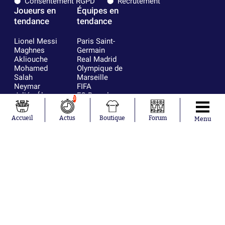
Consentement RGPD
Recrutement
Joueurs en
Équipes en
tendance
tendance
Lionel Messi
Paris Saint-
Maghnes
Germain
Akliouche
Real Madrid
Mohamed
Olympique de
Salah
Marseille
Neymar
FIFA
Julián Álvarez
FC Barcelone
3
Ferrán Torres
Argentine
Kilian Corredor
Olympique
Accueil
Actus
Boutique
Forum
Menu
Franco
lyonnais
Mastantuono
AS Monaco
Orel Mangala
RC Strasbourg
Rio Mavuba
Trabzonspor