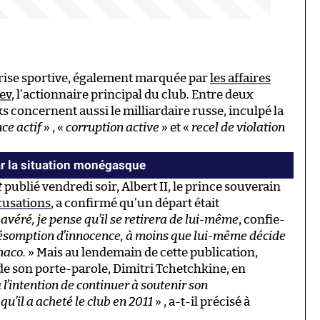
rise sportive, également marquée par
les affaires
lev
, l’actionnaire principal du club. Entre deux
ks concernent aussi le milliardaire russe, inculpé la
nce actif
» , «
corruption active
» et «
recel de violation
ar la situation monégasque
t
publié vendredi soir, Albert II, le prince souverain
cusations
, a confirmé qu’un départ était
t avéré, je pense qu’il se retirera de lui-même
, confie-
 présomption d’innocence, à moins que lui-même décide
naco.
» Mais au lendemain de cette publication,
 de son porte-parole, Dimitri Tchetchkine, en
a l’intention de continuer à soutenir son
u’il a acheté le club en 2011
» , a-t-il précisé à