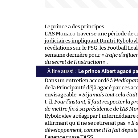
Le prince a des principes.
L’AS Monaco traverse une période de c
judiciaires impliquant Dmitri Rybolov
révélations sur le PSG, les Football Lea
semaine dernière pour «
trafic d’influe
du secret de l’instruction
» .
Le prince Albert agacé p
Dans un entretien accordé à
Mediapar
de la Principauté
déjà agacé par ces ac
envisageable. «
Si jamais tout cela étai
t-il.
Pour l’instant, il faut respecter la
de mettre fin à sa présidence de l’AS Mo
Rybolovlev a réagi par l’intermédiaire
affirmant qu’il ne se retirerait pas. «
Il 
développement, comme il l’a fait depuis q
l’agence russe TASS.