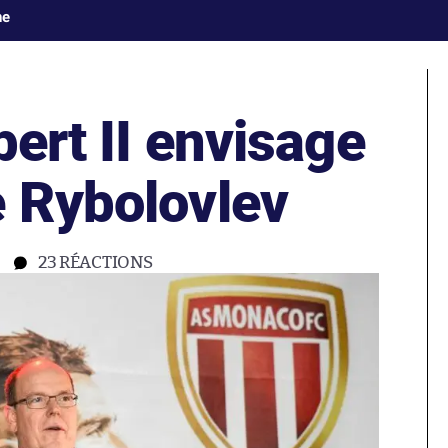
ne
bert II envisage
e Rybolovlev
23
RÉACTIONS