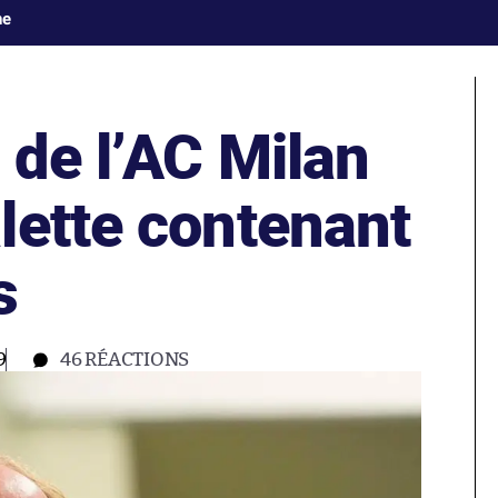
ne
 de l’AC Milan
lette contenant
s
9
46
RÉACTIONS