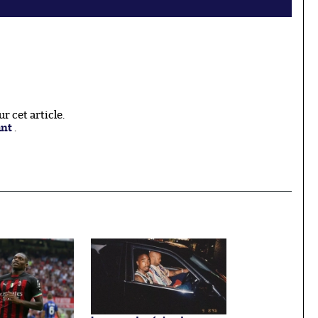
 cet article.
ant
.