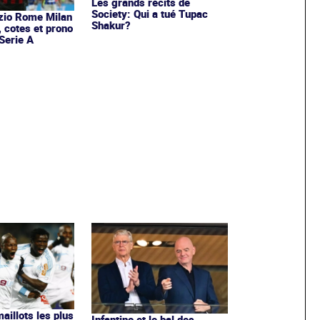
Les grands récits de
Society: Qui a tué Tupac
zio Rome Milan
Shakur?
, cotes et prono
Serie A
maillots les plus
Infantino et le bal des