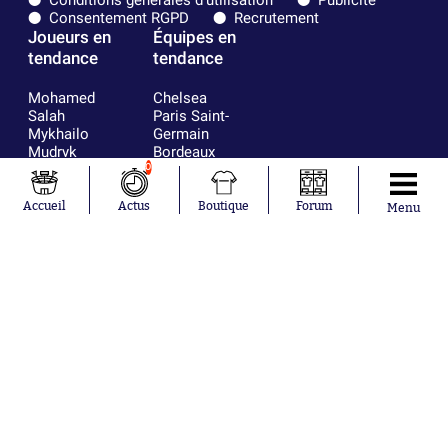
Conditions générales d'utilisation
Publicité
Consentement RGPD
Recrutement
Joueurs en
Équipes en
tendance
tendance
Mohamed
Chelsea
Salah
Paris Saint-
Mykhailo
Germain
Mudryk
Bordeaux
Neymar
Olympique
0
Khalis Merah
lyonnais
Loïs Openda
FIFA
Accueil
Actus
Boutique
Forum
Menu
Moussa
Real Madrid
Niakhaté
RC Strasbourg
Nicolás
AC Milan
Tagliafico
France
Pavel Šulc
RC Lens
Josh Maja
Gauthier Hein