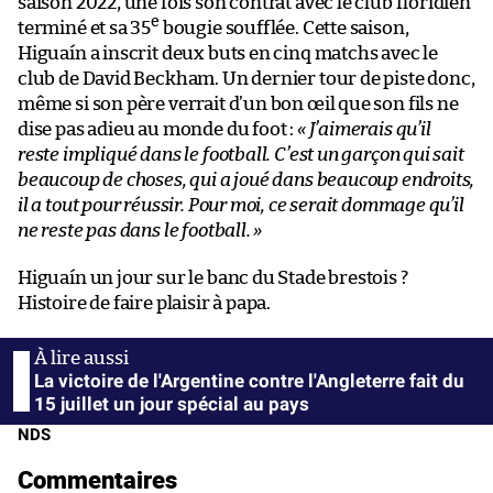
saison 2022, une fois son contrat avec le club floridien
e
terminé et sa 35
bougie soufflée. Cette saison,
Higuaín a inscrit deux buts en cinq matchs avec le
club de David Beckham. Un dernier tour de piste donc,
même si son père verrait d’un bon œil que son fils ne
dise pas adieu au monde du foot :
« J’aimerais qu’il
reste impliqué dans le football. C’est un garçon qui sait
beaucoup de choses, qui a joué dans beaucoup endroits,
il a tout pour réussir. Pour moi, ce serait dommage qu’il
ne reste pas dans le football. »
Higuaín un jour sur le banc du Stade brestois ?
Histoire de faire plaisir à papa.
La victoire de l'Argentine contre l'Angleterre fait du
15 juillet un jour spécial au pays
NDS
Commentaires