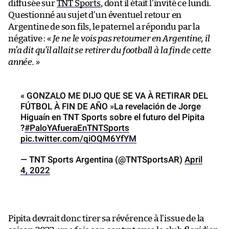
diffusée sur
TNT Sports
, dont il était l’invité ce lundi.
Questionné au sujet d’un éventuel retour en
Argentine de son fils, le paternel a répondu par la
négative :
« Je ne le vois pas retourner en Argentine, il
m’a dit qu’il allait se retirer du football à la fin de cette
année. »
« GONZALO ME DIJO QUE SE VA À RETIRAR DEL
FÚTBOL À FIN DE AÑO »La revelación de Jorge
Higuaín en TNT Sports sobre el futuro del Pipita
?
#PaloYAfueraEnTNTSports
pic.twitter.com/qiOQM6YfYM
— TNT Sports Argentina (@TNTSportsAR)
April
4, 2022
Pipita devrait donc tirer sa révérence à l’issue de la