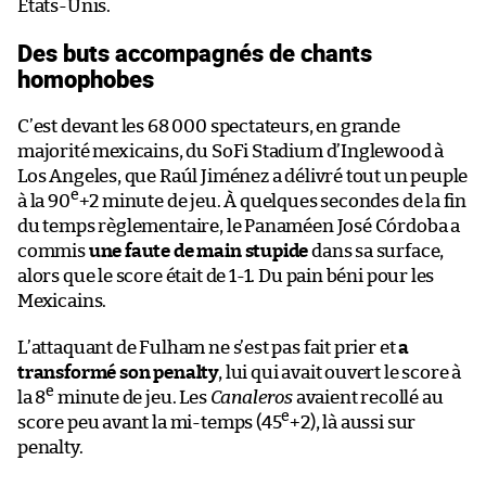
États-Unis.
Des buts accompagnés de chants
homophobes
C’est devant les 68 000 spectateurs, en grande
majorité mexicains, du SoFi Stadium d’Inglewood à
Los Angeles, que Raúl Jiménez a délivré tout un peuple
e
à la 90
+2 minute de jeu. À quelques secondes de la fin
du temps règlementaire, le Panaméen José Córdoba a
commis
une faute de main stupide
dans sa surface,
alors que le score était de 1-1. Du pain béni pour les
Mexicains.
L’attaquant de Fulham ne s’est pas fait prier et
a
transformé son penalty
, lui qui avait ouvert le score à
e
la 8
minute de jeu. Les
Canaleros
avaient recollé au
e
score peu avant la mi-temps (45
+2), là aussi sur
penalty.