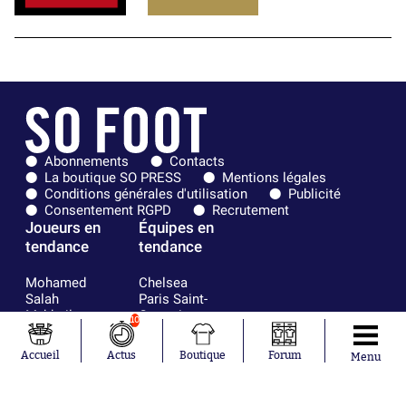
Abonnements
Contacts
La boutique SO PRESS
Mentions légales
Conditions générales d'utilisation
Publicité
Consentement RGPD
Recrutement
Joueurs en
Équipes en
tendance
tendance
Mohamed
Chelsea
Salah
Paris Saint-
Mykhailo
Germain
10
Mudryk
Bordeaux
Neymar
Olympique
Accueil
Actus
Boutique
Forum
Menu
Khalis Merah
lyonnais
Loïs Openda
FIFA
Moussa
Real Madrid