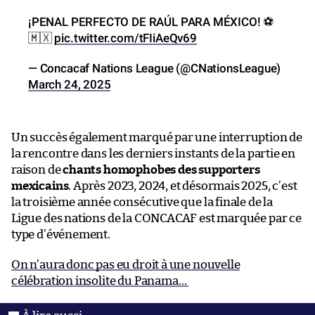
¡PENAL PERFECTO DE RAÚL PARA MÉXICO! ⚽
🇲🇽
pic.twitter.com/tFIiAeQv69
— Concacaf Nations League (@CNationsLeague)
March 24, 2025
Un succès également marqué par une interruption de
la rencontre dans les derniers instants de la partie en
raison de
chants homophobes des supporters
mexicains
. Après 2023, 2024, et désormais 2025, c’est
la troisième année consécutive que la finale de la
Ligue des nations de la CONCACAF est marquée par ce
type d’événement.
On n’aura donc pas eu droit à une nouvelle
célébration insolite du Panama…