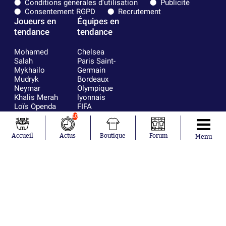
Conditions générales d'utilisation
Publicité
Consentement RGPD
Recrutement
Joueurs en
Équipes en
tendance
tendance
Mohamed
Chelsea
Salah
Paris Saint-
Mykhailo
Germain
Mudryk
Bordeaux
Neymar
Olympique
Khalis Merah
lyonnais
Loïs Openda
FIFA
Moussa
Real Madrid
10
Niakhaté
RC Strasbourg
Nicolás
AC Milan
Accueil
Actus
Boutique
Forum
Menu
Tagliafico
France
Pavel Šulc
RC Lens
Josh Maja
Gauthier Hein