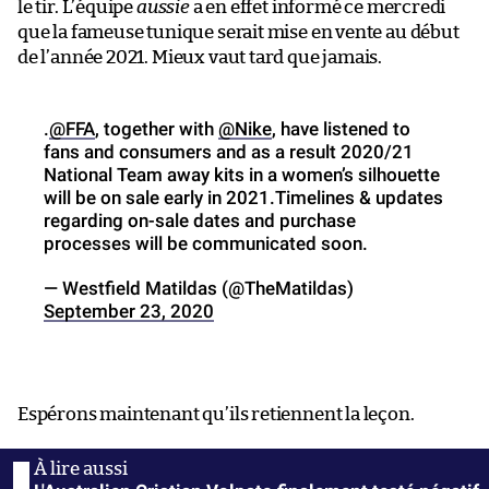
le tir. L’équipe
aussie
a en effet informé ce mercredi
que la fameuse tunique serait mise en vente au début
de l’année 2021. Mieux vaut tard que jamais.
.
@FFA
, together with
@Nike
, have listened to
fans and consumers and as a result 2020/21
National Team away kits in a women’s silhouette
will be on sale early in 2021.Timelines & updates
regarding on-sale dates and purchase
processes will be communicated soon.
— Westfield Matildas (@TheMatildas)
September 23, 2020
Espérons maintenant qu’ils retiennent la leçon.