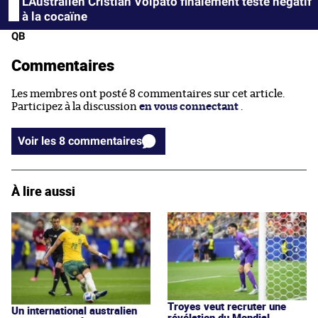
L'Australien Cristian Volpato finalement testé négatif
à la cocaïne
QB
Commentaires
Les membres ont posté 8 commentaires sur cet article.
Participez à la discussion
en vous connectant
.
Voir les 8 commentaires
À lire aussi
Troyes veut recruter une
Un international australien
révélation du Mondial