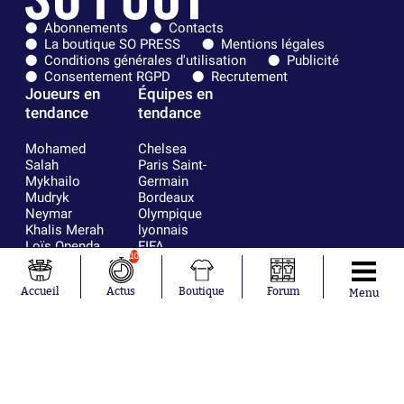
Abonnements
Contacts
La boutique SO PRESS
Mentions légales
Conditions générales d'utilisation
Publicité
Consentement RGPD
Recrutement
Joueurs en
Équipes en
tendance
tendance
Mohamed
Chelsea
Salah
Paris Saint-
Mykhailo
Germain
Mudryk
Bordeaux
Neymar
Olympique
Khalis Merah
lyonnais
Loïs Openda
FIFA
10
Moussa
Real Madrid
Niakhaté
RC Strasbourg
Accueil
Actus
Boutique
Forum
Nicolás
AC Milan
Menu
Tagliafico
France
Pavel Šulc
RC Lens
Josh Maja
Gauthier Hein