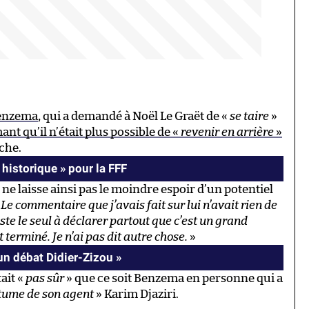
Benzema
, qui a demandé à Noël Le Graët de «
se taire
»
nt qu’il n’était plus possible de «
revenir en arrière
»
uche.
historique » pour la FFF
t ne laisse ainsi pas le moindre espoir d’un potentiel
«
Le commentaire que j’avais fait sur lui n’avait rien de
ste le seul à déclarer partout que c’est un grand
 terminé. Je n’ai pas dit autre chose.
»
 un débat Didier-Zizou »
ait «
pas sûr
» que ce soit Benzema en personne qui a
tume de son agent
» Karim Djaziri.