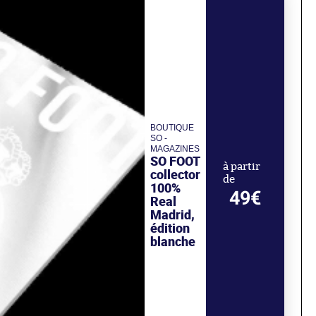
BOUTIQUE
SO -
MAGAZINES
SO FOOT
à partir
collector
de
100%
49€
Real
Madrid,
édition
blanche