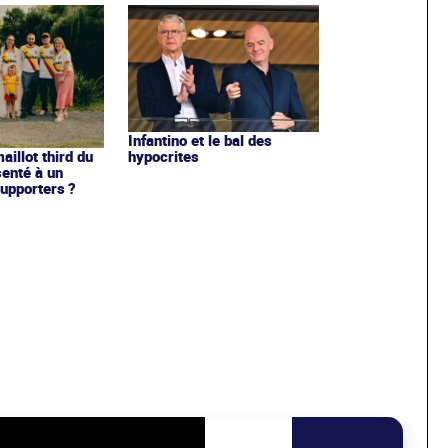
Infantino et le bal des
hypocrites
illot third du
enté à un
upporters ?