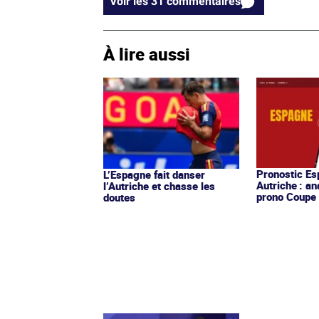
Voir les 31 commentaires
À lire aussi
Pronostic E
L’Espagne fait danser
Autriche : an
l’Autriche et chasse les
prono Coupe
doutes