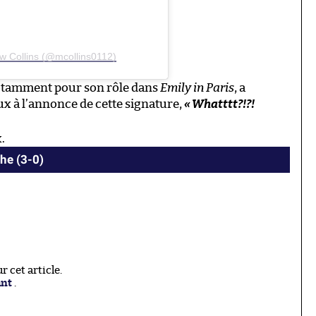
w Collins (@mcollins0112)
notamment pour son rôle dans
Emily in Paris
, a
ux à l’annonce de cette signature,
«
Whatttt?!?!
.
he (3-0)
 cet article.
ant
.