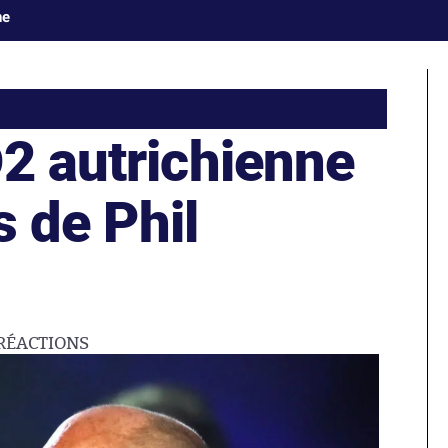
ne
D2 autrichienne
ls de Phil
RÉACTIONS