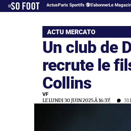
Actus
Paris Sportifs 🔞
S'abonner
Le Magazi
ACTU MERCATO
Un club de 
recrute le fi
Collins
VF
LE LUNDI 30 JUIN 2025 À 16:37
31