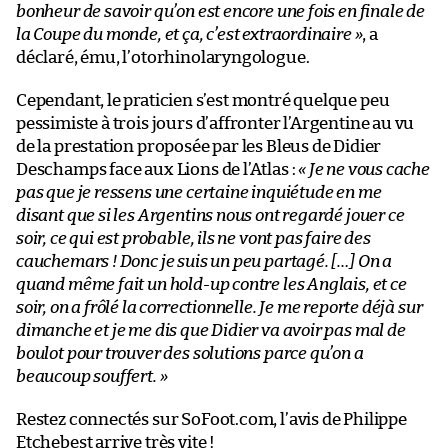
bonheur de savoir qu’on est encore une fois en finale de
la Coupe du monde, et ça, c’est extraordinaire »
, a
déclaré, ému, l’otorhinolaryngologue.
Cependant, le praticien s’est montré quelque peu
pessimiste à trois jours d’affronter l’Argentine au vu
de la prestation proposée par les Bleus de Didier
Deschamps face aux Lions de l’Atlas :
« Je ne vous cache
pas que je ressens une certaine inquiétude en me
disant que si les Argentins nous ont regardé jouer ce
soir, ce qui est probable, ils ne vont pas faire des
cauchemars ! Donc je suis un peu partagé. […] On a
quand même fait un hold-up contre les Anglais, et ce
soir, on a frôlé la correctionnelle. Je me reporte déjà sur
dimanche et je me dis que Didier va avoir pas mal de
boulot pour trouver des solutions parce qu’on a
beaucoup souffert. »
Restez connectés sur SoFoot.com, l’avis de Philippe
Etchebest arrive très vite !