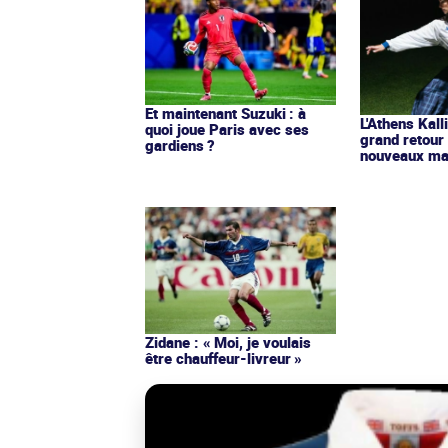
Et maintenant Suzuki : à
L'Athens Kall
quoi joue Paris avec ses
grand retour
gardiens ?
nouveaux mai
Zidane : « Moi, je voulais
être chauffeur-livreur »