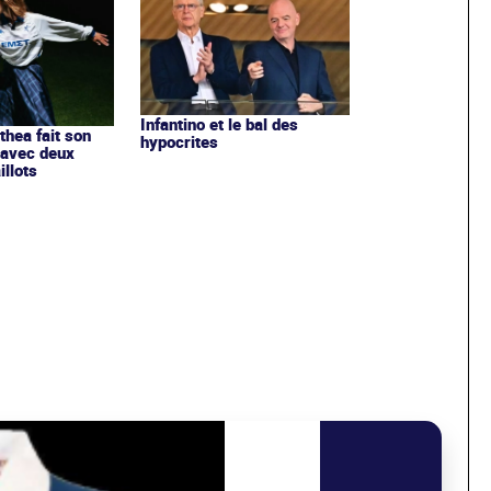
Infantino et le bal des
ithea fait son
hypocrites
 avec deux
llots