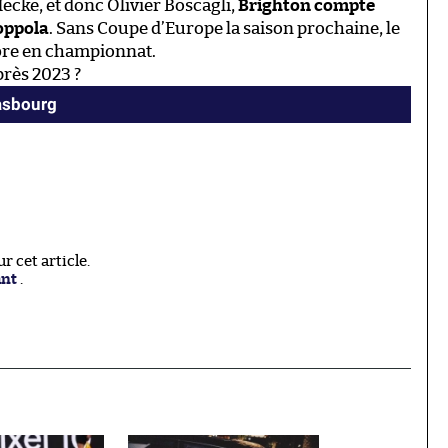
ecke, et donc Olivier Boscagli,
Brighton compte
oppola
. Sans Coupe d’Europe la saison prochaine, le
bre en championnat.
rès 2023 ?
asbourg
 cet article.
ant
.