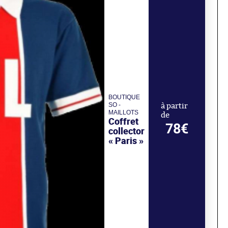
BOUTIQUE
SO -
à partir
MAILLOTS
de
Coffret
78€
collector
« Paris »