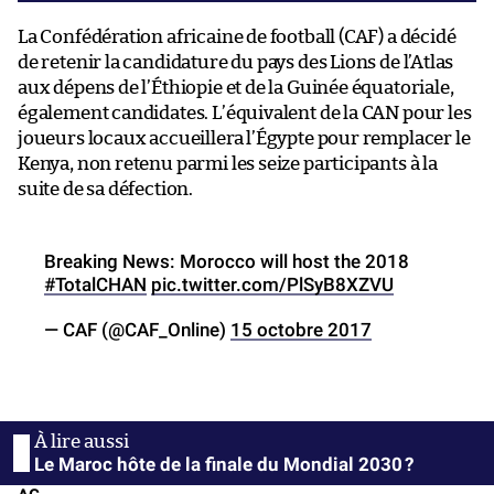
La Confédération africaine de football (CAF) a décidé
de retenir la candidature du pays des Lions de l’Atlas
aux dépens de l’Éthiopie et de la Guinée équatoriale,
également candidates. L’équivalent de la CAN pour les
joueurs locaux accueillera l’Égypte pour remplacer le
Kenya, non retenu parmi les seize participants à la
suite de sa défection.
Breaking News: Morocco will host the 2018
#TotalCHAN
pic.twitter.com/PlSyB8XZVU
— CAF (@CAF_Online)
15 octobre 2017
Le Maroc hôte de la finale du Mondial 2030 ?