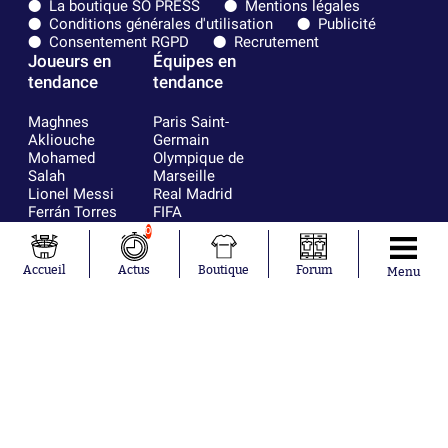
La boutique SO PRESS
Mentions légales
Conditions générales d'utilisation
Publicité
Consentement RGPD
Recrutement
Joueurs en
Équipes en
tendance
tendance
Maghnes
Paris Saint-
Akliouche
Germain
Mohamed
Olympique de
Salah
Marseille
Lionel Messi
Real Madrid
Ferrán Torres
FIFA
Kilian Corredor
Olympique
0
Franco
lyonnais
Mastantuono
AS Monaco
Accueil
Actus
Boutique
Forum
Menu
Orel Mangala
FC Barcelone
Rio Mavuba
Argentine
Rodri
RC Strasbourg
Mika Godts
Trabzonspor