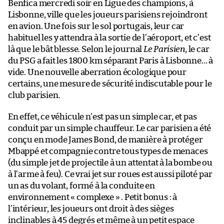
Benfica mercredi soir en Ligue des champions, à
Lisbonne, ville que les joueurs parisiens rejoindront
en avion. Une fois sur le sol portugais, leur car
habituel les y attendra à la sortie de l’aéroport, et c’est
là que le bât blesse. Selon le journal
Le Parisien
, le car
du PSG a fait les 1800 km séparant Paris à Lisbonne… à
vide. Une nouvelle aberration écologique pour
certains, une mesure de sécurité indiscutable pour le
club parisien.
En effet, ce véhicule n’est pas un simple car, et pas
conduit par un simple chauffeur. Le car parisien a été
conçu en mode James Bond, de manière à protéger
Mbappé et compagnie contre tous types de menaces
(du simple jet de projectile à un attentat à la bombe ou
à l’arme à feu). Ce vrai jet sur roues est aussi piloté par
un as du volant, formé à la conduite en
environnement « complexe » . Petit bonus : à
l’intérieur, les joueurs ont droit à des sièges
inclinables à 45 degrés et même à un petit espace