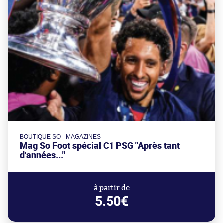
BOUTIQUE SO - MAGAZINES
Mag So Foot spécial C1 PSG "Après tant
d'années..."
à partir de
5.50€