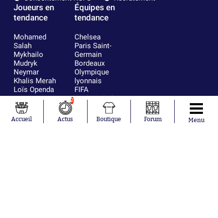
Joueurs en
Équipes en
tendance
tendance
Mohamed
Chelsea
Salah
Paris Saint-
Mykhailo
Germain
Mudryk
Bordeaux
Neymar
Olympique
Khalis Merah
lyonnais
Loïs Openda
FIFA
Moussa
Real Madrid
2
Niakhaté
RC Strasbourg
Nicolás
AC Milan
Accueil
Actus
Boutique
Forum
Menu
Tagliafico
France
Pavel Šulc
RC Lens
Josh Maja
Gauthier Hein